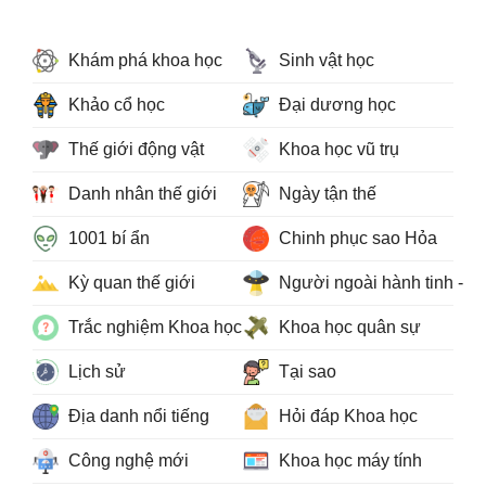
Khám phá khoa học
Sinh vật học
Khảo cổ học
Đại dương học
Thế giới động vật
Khoa học vũ trụ
Danh nhân thế giới
Ngày tận thế
1001 bí ẩn
Chinh phục sao Hỏa
Kỳ quan thế giới
Người ngoài hành tinh - 
Trắc nghiệm Khoa học
Khoa học quân sự
Lịch sử
Tại sao
Địa danh nổi tiếng
Hỏi đáp Khoa học
Công nghệ mới
Khoa học máy tính