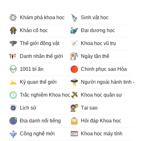
Khám phá khoa học
Sinh vật học
Khảo cổ học
Đại dương học
Thế giới động vật
Khoa học vũ trụ
Danh nhân thế giới
Ngày tận thế
1001 bí ẩn
Chinh phục sao Hỏa
Kỳ quan thế giới
Người ngoài hành tinh - 
Trắc nghiệm Khoa học
Khoa học quân sự
Lịch sử
Tại sao
Địa danh nổi tiếng
Hỏi đáp Khoa học
Công nghệ mới
Khoa học máy tính