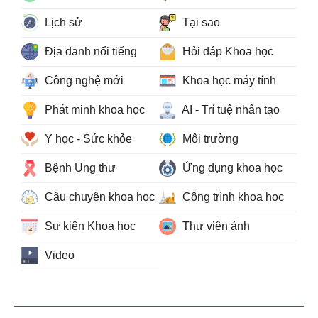
Lịch sử
Tại sao
Địa danh nổi tiếng
Hỏi đáp Khoa học
Công nghệ mới
Khoa học máy tính
Phát minh khoa học
AI - Trí tuệ nhân tạo
Y học - Sức khỏe
Môi trường
Bệnh Ung thư
Ứng dụng khoa học
Câu chuyện khoa học
Công trình khoa học
Sự kiện Khoa học
Thư viện ảnh
Video