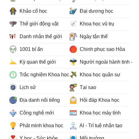
Khảo cổ học
Đại dương học
Thế giới động vật
Khoa học vũ trụ
Danh nhân thế giới
Ngày tận thế
1001 bí ẩn
Chinh phục sao Hỏa
Kỳ quan thế giới
Người ngoài hành tinh - 
Trắc nghiệm Khoa học
Khoa học quân sự
Lịch sử
Tại sao
Địa danh nổi tiếng
Hỏi đáp Khoa học
Công nghệ mới
Khoa học máy tính
Phát minh khoa học
AI - Trí tuệ nhân tạo
Y học - Sức khỏe
Môi trường