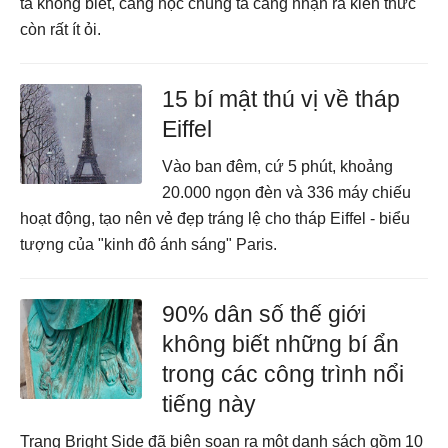
ta không biết, càng học chúng ta càng nhận ra kiến thức
còn rất ít ỏi.
15 bí mật thú vị về tháp
Eiffel
Vào ban đêm, cứ 5 phút, khoảng
20.000 ngọn đèn và 336 máy chiếu
hoạt động, tạo nên vẻ đẹp tráng lệ cho tháp Eiffel - biểu
tượng của "kinh đô ánh sáng" Paris.
90% dân số thế giới
không biết những bí ẩn
trong các công trình nổi
tiếng này
Trang Bright Side đã biên soạn ra một danh sách gồm 10