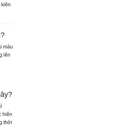
 kiện
h?
ãi màu
g lên
iây?
ì
c hiện
g thời