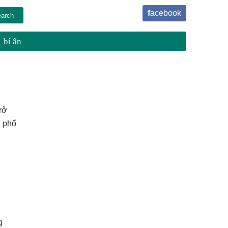
facebook
 bí ẩn
rở
g phổ
g