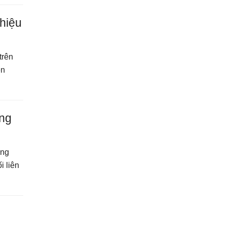
 hiệu
trên
en
àng
ờng
i liên