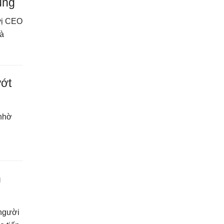
ụng
vị CEO
à
ướt
 nhờ
h
 người