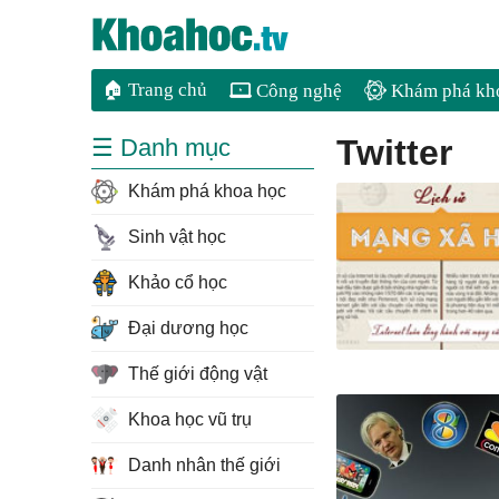
🏠 Trang chủ
Công nghệ
Khám phá kh
Twitter
☰ Danh mục
Khám phá khoa học
Sinh vật học
Khảo cổ học
Đại dương học
Thế giới động vật
Khoa học vũ trụ
Danh nhân thế giới