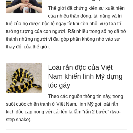
Thế giới đã chứng kiến sự xuất hiện
của nhiều thần đồng, tài năng và trí
tuệ của họ được bộc lộ ngay từ khi còn nhỏ, vượt xa trí
tưởng tượng của con người. Rất nhiều trong số họ đã trở
thành những người vĩ đại góp phần không nhỏ vào sự
thay đổi của thế giới.
Loài rắn độc của Việt
Nam khiến lính Mỹ dựng
tóc gáy
Theo các nguồn thông tin này, trong
suốt cuộc chiến tranh ở Việt Nam, lính Mỹ gọi loài rắn
kịch độc cạp nong với cái tên lạ lẫm “rắn 2 bước” (two-
step snake).