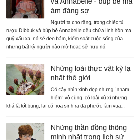
và Annabelle - búp bê ma
ám đáng sợ
Người ta cho rằng, trong chiếc tủ
rượu Dibbuk và búp bê Annabelle đều chứa linh hồn ma
quỷ xấu xa, nó sẽ đeo bám, kiểm soát cuộc sống của
những bất kỳ người nào mở hoặc sở hữu nó.
Những loài thực vật kỳ lạ
nhất thế giới
Có cây nhìn xinh đẹp nhưng "nham
hiểm" vô cùng, có loài xù xì nhưng
khá là tốt bụng, lại có hoa sinh ra đã phước làm vua...
Những thần đồng thông
minh nhất trong lịch sử