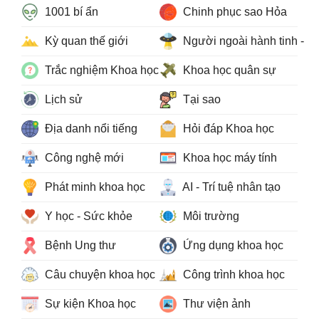
1001 bí ẩn
Chinh phục sao Hỏa
Kỳ quan thế giới
Người ngoài hành tinh - 
Trắc nghiệm Khoa học
Khoa học quân sự
Lịch sử
Tại sao
Địa danh nổi tiếng
Hỏi đáp Khoa học
Công nghệ mới
Khoa học máy tính
Phát minh khoa học
AI - Trí tuệ nhân tạo
Y học - Sức khỏe
Môi trường
Bệnh Ung thư
Ứng dụng khoa học
Câu chuyện khoa học
Công trình khoa học
Sự kiện Khoa học
Thư viện ảnh