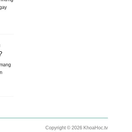
ngay
n
?
g mạng
ên
Copyright © 2026 KhoaHoc.tv