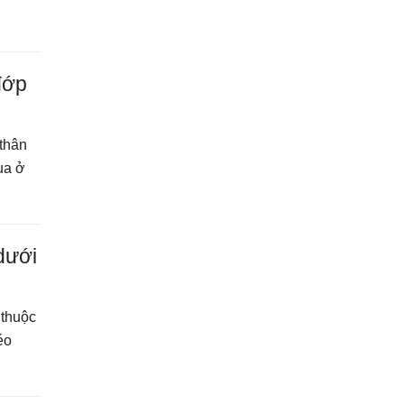
đớp
 thân
ua ở
dưới
 thuộc
éo