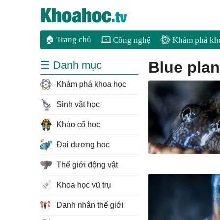
🏠 Trang chủ
Công nghệ
Khám phá kh
blue plan
☰ Danh mục
Khám phá khoa học
Sinh vật học
Khảo cổ học
Đại dương học
Thế giới động vật
Khoa học vũ trụ
Danh nhân thế giới