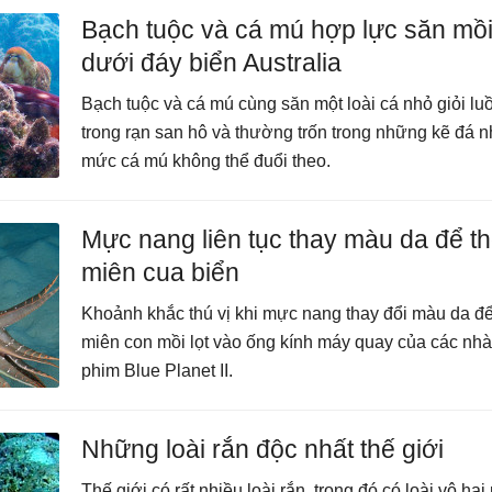
Bạch tuộc và cá mú hợp lực săn mồ
dưới đáy biển Australia
Bạch tuộc và cá mú cùng săn một loài cá nhỏ giỏi lu
trong rạn san hô và thường trốn trong những kẽ đá n
mức cá mú không thể đuổi theo.
Mực nang liên tục thay màu da để th
miên cua biển
Khoảnh khắc thú vị khi mực nang thay đổi màu da để
miên con mồi lọt vào ống kính máy quay của các nh
phim Blue Planet II.
Những loài rắn độc nhất thế giới
Thế giới có rất nhiều loài rắn, trong đó có loài vô hạ