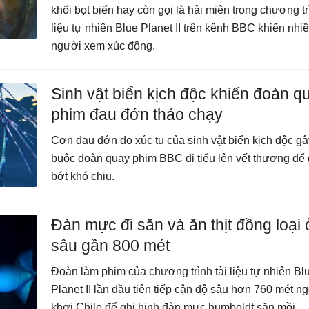
khối bọt biển hay còn gọi là hải miên trong chương tr
liệu tự nhiên Blue Planet II trên kênh BBC khiến nhi
người xem xúc động.
Sinh vật biển kịch độc khiến đoàn q
phim đau đớn tháo chạy
Cơn đau đớn do xúc tu của sinh vật biển kịch độc gâ
buộc đoàn quay phim BBC đi tiểu lên vết thương để
bớt khó chịu.
Đàn mực đi săn và ăn thịt đồng loại 
sâu gần 800 mét
Đoàn làm phim của chương trình tài liệu tự nhiên Bl
Planet II lần đầu tiên tiếp cận độ sâu hơn 760 mét ng
khơi Chile để ghi hinh đàn mực humboldt săn mồi,