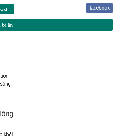
facebook
 bí ẩn
luôn
 sóng
 lồng
a khỏi