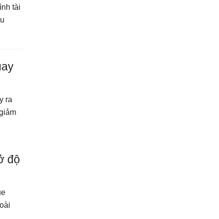
ình tài
ều
uay
y ra
 giảm
ở độ
ue
oài