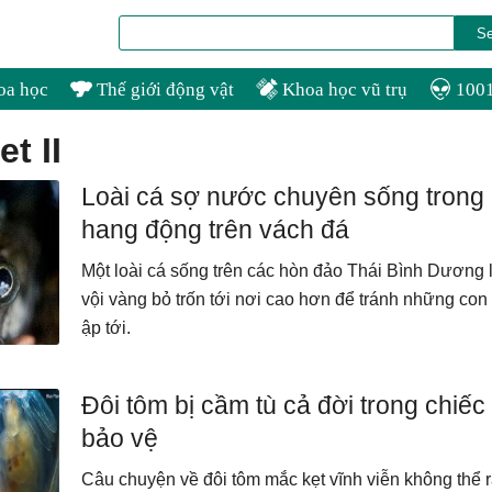
oa học
Thế giới động vật
Khoa học vũ trụ
1001
et II
Loài cá sợ nước chuyên sống trong
hang động trên vách đá
Một loài cá sống trên các hòn đảo Thái Bình Dương 
vội vàng bỏ trốn tới nơi cao hơn để tránh những con
ập tới.
Đôi tôm bị cầm tù cả đời trong chiếc
bảo vệ
Câu chuyện về đôi tôm mắc kẹt vĩnh viễn không thể r