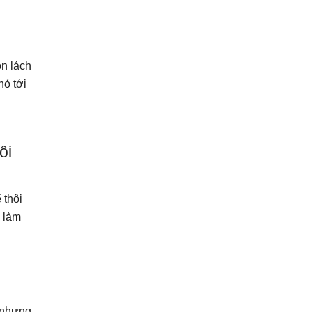
i
ồn lách
hỏ tới
ôi
 thôi
à làm
i nhưng