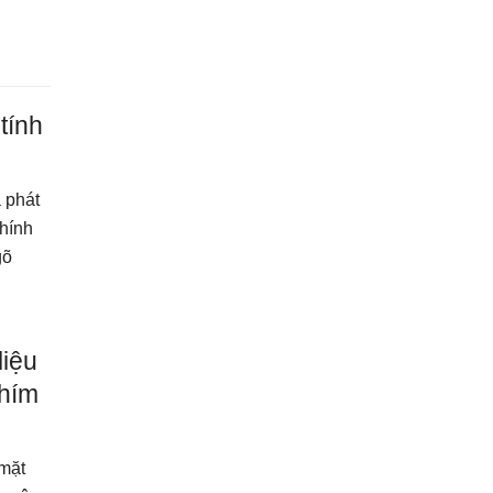
tính
 phát
chính
gõ
liệu
phím
 mặt