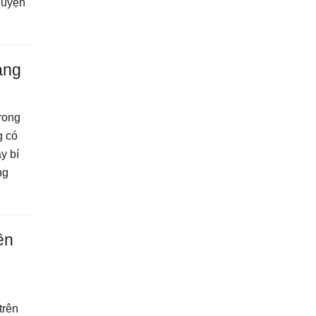
luyện
áng
trong
g có
y bí
ng
ên
ì
trên