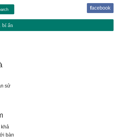
facebook
 bí ẩn
à
ạn sử
m
 khả
với bàn