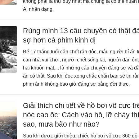
không phải là thứ duy nhất mà chúng ta có thể huấn 
AI nhận dạng.
Rùng mình 13 câu chuyện có thật đ
sợ hơn cả phim kinh dị
Bé 17 tháng tuổi cắn chết rắn độc, máu người bí ẩn 
căn nhà vui chơi, người chết sống lại, người đàn ôn
hai khuôn mặt,... là những câu chuyện đáng sợ và đầ
ẩn có thật. Sau khi đọc xong chắc chắn bạn sẽ tin rằ
phim ảnh không bao giờ đáng sợ bằng đời thực.
Giải thích chi tiết về hồ bơi vô cực tr
nóc cao ốc: Cách vào hồ, lỡ cháy th
sao, mưa bão như nào?
Sau khi được giới thiệu, chiếc hồ bơi vô cực 360 độ 