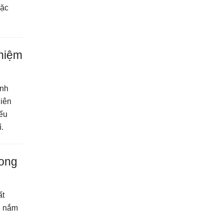
đặc
hiệm
ịnh
hiên
iểu
.
rong
ất
n nắm