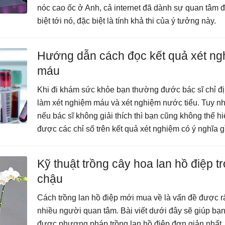
nóc cao ốc ở Anh, cả internet đã dành sự quan tâm 
biệt tới nó, đặc biệt là tính khả thi của ý tưởng này.
Hướng dẫn cách đọc kết quả xét ng
máu
Khi đi khám sức khỏe bạn thường đước bác sĩ chỉ đ
làm xét nghiệm máu và xét nghiệm nước tiểu. Tuy n
nếu bác sĩ không giải thích thì bạn cũng không thể h
được các chỉ số trên kết quả xét nghiệm có ý nghĩa gì
Kỹ thuật trồng cây hoa lan hồ điệp t
chậu
Cách trồng lan hồ điệp mới mua về là vấn đề được r
nhiều người quan tâm. Bài viết dưới đây sẽ giúp bạ
được phương pháp trồng lan hồ điệp đơn giản nhất.