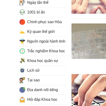
Ngày tận thế
1001 bí ẩn
Chinh phục sao Hỏa
Kỳ quan thế giới
Người ngoài hành tinh - UFO
Trắc nghiệm Khoa học
Khoa học quân sự
Lịch sử
Tại sao
Địa danh nổi tiếng
Hỏi đáp Khoa học