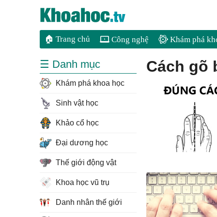
🏠 Trang chủ
Công nghệ
Khám phá kh
cách gõ
☰ Danh mục
Khám phá khoa học
Sinh vật học
Khảo cổ học
Đại dương học
Thế giới động vật
Khoa học vũ trụ
Danh nhân thế giới