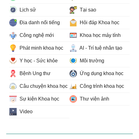
Lịch sử
Tại sao
Địa danh nổi tiếng
Hỏi đáp Khoa học
Công nghệ mới
Khoa học máy tính
Phát minh khoa học
AI - Trí tuệ nhân tạo
Y học - Sức khỏe
Môi trường
Bệnh Ung thư
Ứng dụng khoa học
Câu chuyện khoa học
Công trình khoa học
Sự kiện Khoa học
Thư viện ảnh
Video