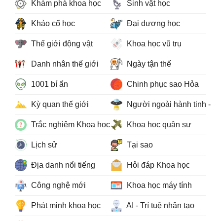
Khám phá khoa học
Sinh vật học
Khảo cổ học
Đại dương học
Thế giới động vật
Khoa học vũ trụ
Danh nhân thế giới
Ngày tận thế
1001 bí ẩn
Chinh phục sao Hỏa
Kỳ quan thế giới
Người ngoài hành tinh - 
Trắc nghiệm Khoa học
Khoa học quân sự
Lịch sử
Tại sao
Địa danh nổi tiếng
Hỏi đáp Khoa học
Công nghệ mới
Khoa học máy tính
Phát minh khoa học
AI - Trí tuệ nhân tạo