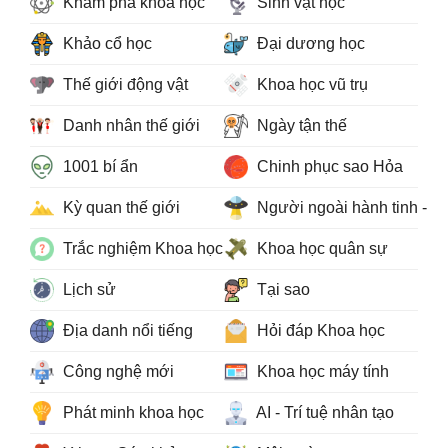
Khám phá khoa học
Sinh vật học
Khảo cổ học
Đại dương học
Thế giới động vật
Khoa học vũ trụ
Danh nhân thế giới
Ngày tận thế
1001 bí ẩn
Chinh phục sao Hỏa
Kỳ quan thế giới
Người ngoài hành tinh - 
Trắc nghiệm Khoa học
Khoa học quân sự
Lịch sử
Tại sao
Địa danh nổi tiếng
Hỏi đáp Khoa học
Công nghệ mới
Khoa học máy tính
Phát minh khoa học
AI - Trí tuệ nhân tạo