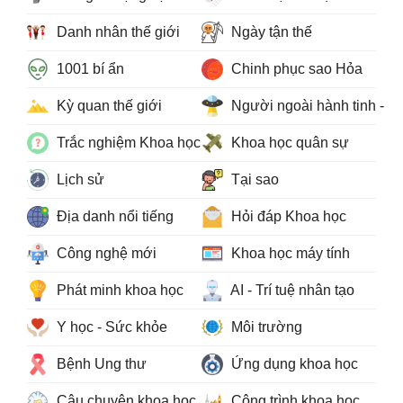
Danh nhân thế giới
Ngày tận thế
1001 bí ẩn
Chinh phục sao Hỏa
Kỳ quan thế giới
Người ngoài hành tinh - 
Trắc nghiệm Khoa học
Khoa học quân sự
Lịch sử
Tại sao
Địa danh nổi tiếng
Hỏi đáp Khoa học
Công nghệ mới
Khoa học máy tính
Phát minh khoa học
AI - Trí tuệ nhân tạo
Y học - Sức khỏe
Môi trường
Bệnh Ung thư
Ứng dụng khoa học
Câu chuyện khoa học
Công trình khoa học