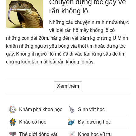
Chuyện dựng tóc gáy về
rắn khổng lồ
Những câu chuyện nửa hư nửa thực
về loài rắn hổ mây khổng lồ có
những con dài 20m, nặng đến vài trăm kg ở rừng U Minh
khiến những người yếu bóng vía thót tim hoặc dựng tóc
gáy. Không ít người tò mò đã đi vào tận rừng sâu để tìm,
chứng kiến tận mắt loài rắn khổng lồ này.
Xem thêm
Khám phá khoa học
Sinh vật học
Khảo cổ học
Đại dương học
Thế giới động vật
Khoa học vũ trụ