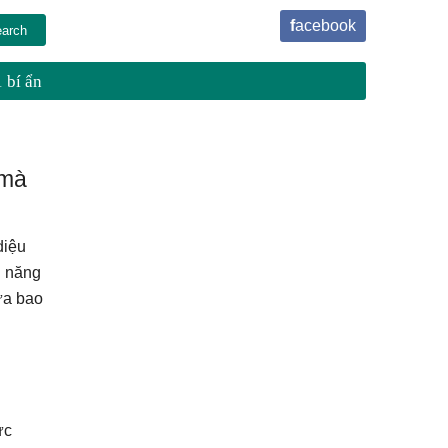
facebook
 bí ẩn
 mà
diệu
u năng
ưa bao
ức