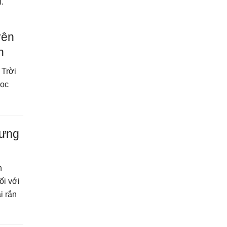
.
rên
n
 Trời
dọc
hưng
n
ối với
i rắn