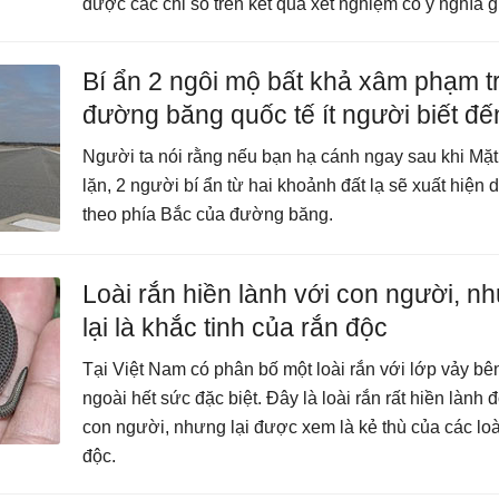
được các chỉ số trên kết quả xét nghiệm có ý nghĩa gì
Bí ẩn 2 ngôi mộ bất khả xâm phạm t
đường băng quốc tế ít người biết đế
Người ta nói rằng nếu bạn hạ cánh ngay sau khi Mặt
lặn, 2 người bí ẩn từ hai khoảnh đất lạ sẽ xuất hiện 
theo phía Bắc của đường băng.
Loài rắn hiền lành với con người, n
lại là khắc tinh của rắn độc
Tại Việt Nam có phân bố một loài rắn với lớp vảy bê
ngoài hết sức đặc biệt. Đây là loài rắn rất hiền lành đ
con người, nhưng lại được xem là kẻ thù của các loà
độc.