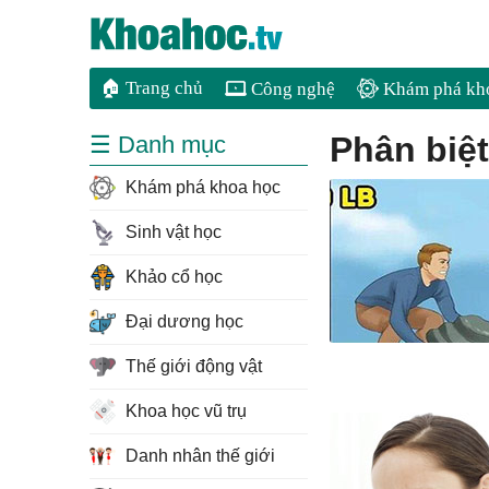
🏠 Trang chủ
Công nghệ
Khám phá kh
phân bi
☰ Danh mục
Khám phá khoa học
Sinh vật học
Khảo cổ học
Đại dương học
Thế giới động vật
Khoa học vũ trụ
Danh nhân thế giới