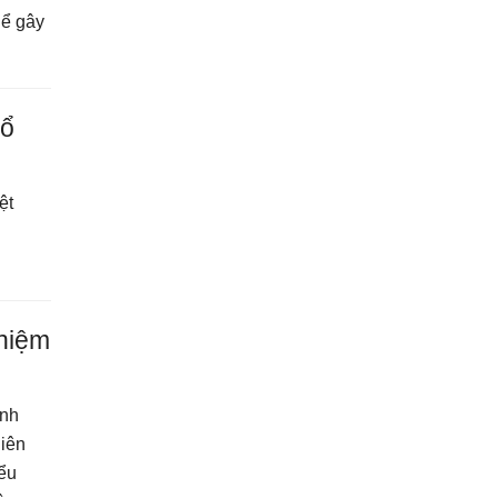
hể gây
hổ
ệt
hiệm
ịnh
hiên
iểu