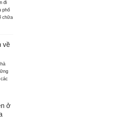
n đi
u phổ
hể chữa
n về
nhà
những
 các
ện ở
a