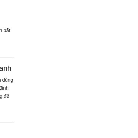
n bất
canh
n dùng
đình
ng để