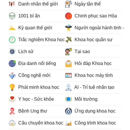
Danh nhân thế giới
Ngày tận thế
1001 bí ẩn
Chinh phục sao Hỏa
Kỳ quan thế giới
Người ngoài hành tinh - 
Trắc nghiệm Khoa học
Khoa học quân sự
Lịch sử
Tại sao
Địa danh nổi tiếng
Hỏi đáp Khoa học
Công nghệ mới
Khoa học máy tính
Phát minh khoa học
AI - Trí tuệ nhân tạo
Y học - Sức khỏe
Môi trường
Bệnh Ung thư
Ứng dụng khoa học
Câu chuyện khoa học
Công trình khoa học