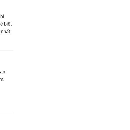
g
hi
ể biết
 nhất
ban
êm.