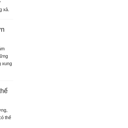
y
g xả.
ớn
năm
hững
g xung
thể
ơng,
có thể