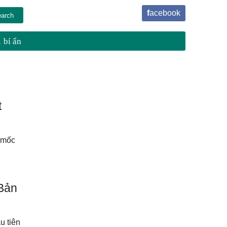
facebook
 bí ẩn
t
t mốc
 Bản
u tiên