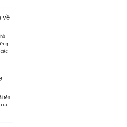
n về
nhà
những
 các
e
i tên
n ra