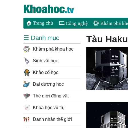
🏠 Trang chủ
Công nghệ
Khám phá kh
tàu Hak
☰ Danh mục
Khám phá khoa học
Sinh vật học
Khảo cổ học
Đại dương học
Thế giới động vật
Khoa học vũ trụ
Danh nhân thế giới