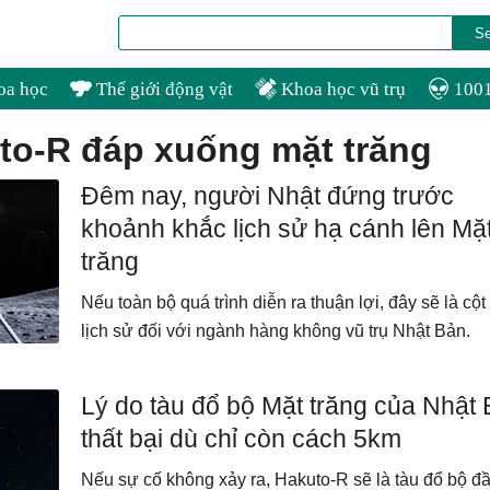
oa học
Thế giới động vật
Khoa học vũ trụ
1001
uto-R đáp xuống mặt trăng
Đêm nay, người Nhật đứng trước
khoảnh khắc lịch sử hạ cánh lên Mặ
trăng
Nếu toàn bộ quá trình diễn ra thuận lợi, đây sẽ là cộ
lịch sử đối với ngành hàng không vũ trụ Nhật Bản.
Lý do tàu đổ bộ Mặt trăng của Nhật
thất bại dù chỉ còn cách 5km
Nếu sự cố không xảy ra, Hakuto-R sẽ là tàu đổ bộ đầ