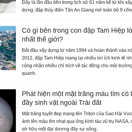
Đây là lần đầu tiên trong lịch sử 61 năm kể từ khi xâ
dựng, đập thủy điện Tân An Giang mở toàn bộ 9 cổn
Có gì bên trong con đập Tam Hiệp l
nhất thế giới?
Bắt đầu xây dựng từ năm 1994 và hoàn thành vào 
2012, đập Tam Hiệp mang lại nhiều lợi ích kinh tế n
cũng nhận nhiều chỉ trích về tác động cho môi trườn
quanh.
Phát hiện một mặt trăng màu tím có 
đầy sinh vật ngoài Trái đất
Mặt trăng tuyệt đẹp mang tên Triton của Sao Hải Vư
ánh lên màu tím nhạt qua ống kính tàu vũ trụ NASA, 
sở hữu một đại dương đầy sự sống.