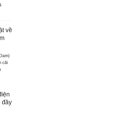
g.
ật về
àm
 Dam)
h cãi
m
điện
y đầy