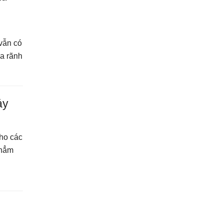
 vẫn có
ủa rãnh
áy
cho các
thẳm