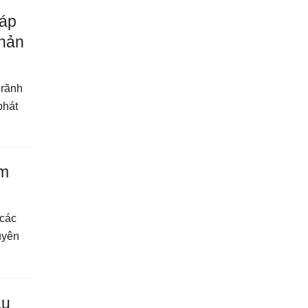
 áp
phản
 rãnh
phát
ểm
 các
uyên
âu