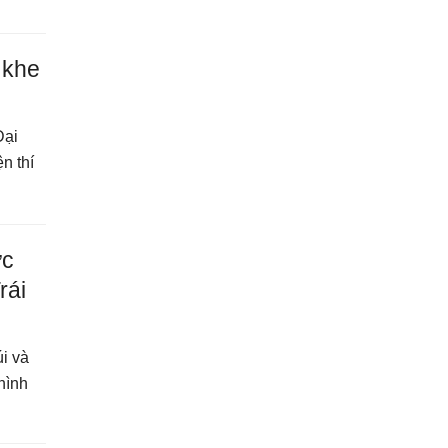
 khe
Đại
n thí
ực
rái
úi và
hình