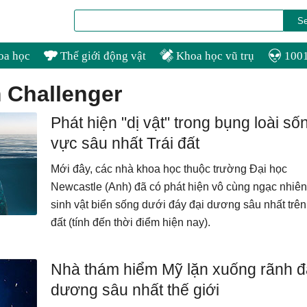
oa học
Thế giới động vật
Khoa học vũ trụ
1001
m Challenger
Phát hiện "dị vật" trong bụng loài số
vực sâu nhất Trái đất
Mới đây, các nhà khoa học thuộc trường Đại học
Newcastle (Anh) đã có phát hiện vô cùng ngạc nhiên
sinh vật biển sống dưới đáy đại dương sâu nhất trên
đất (tính đến thời điểm hiện nay).
Nhà thám hiểm Mỹ lặn xuống rãnh đ
dương sâu nhất thế giới