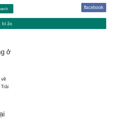
facebook
 bí ẩn
ng ở
 về
 Trái
ại