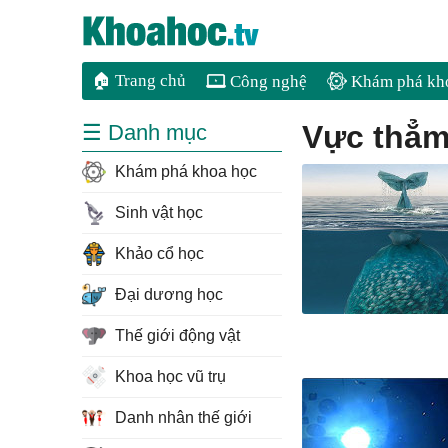
🏠 Trang chủ
Công nghệ
Khám phá kh
vực thẳ
☰ Danh mục
Khám phá khoa học
Sinh vật học
Khảo cổ học
Đại dương học
Thế giới động vật
Khoa học vũ trụ
Danh nhân thế giới