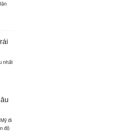
lặn
rái
u nhất
sâu
 Mỹ đi
ến độ