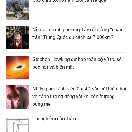
Cây ô liu 3.000 năm tuổi vẫn ra quả
Nền văn minh phương Tây nào từng "chạm
trán" Trung Quốc dù cách xa 7.000km?
Stephen Hawking dự báo toàn bộ vũ trụ sẽ
bốc hơi và biến mất
Những bức ảnh siêu âm 4D sắc nét hiếm hoi
về cảnh tượng động vật khi còn ở trong
bụng mẹ
Thí nghiệm cân Trái đất