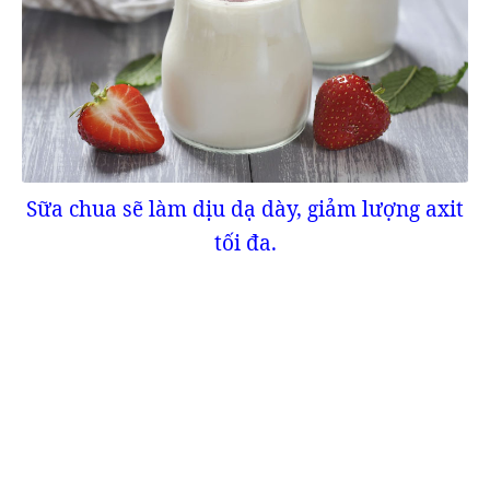
Sữa chua sẽ làm dịu dạ dày, giảm lượng axit
tối đa.