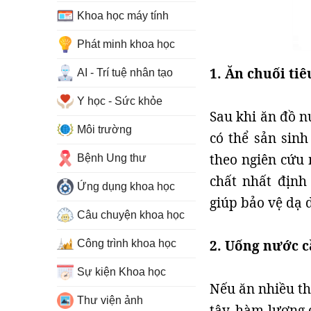
Khoa học máy tính
Phát minh khoa học
1. Ăn chuối ti
AI - Trí tuệ nhân tạo
Y học - Sức khỏe
Sau khi ăn đồ n
Môi trường
có thể sản sin
theo ngiên cứu 
Bệnh Ung thư
chất nhất định
Ứng dụng khoa học
giúp bảo vệ dạ 
Câu chuyện khoa học
2. Uống nước c
Công trình khoa học
Sự kiện Khoa học
Nếu ăn nhiều th
Thư viện ảnh
tây, hàm lượng 