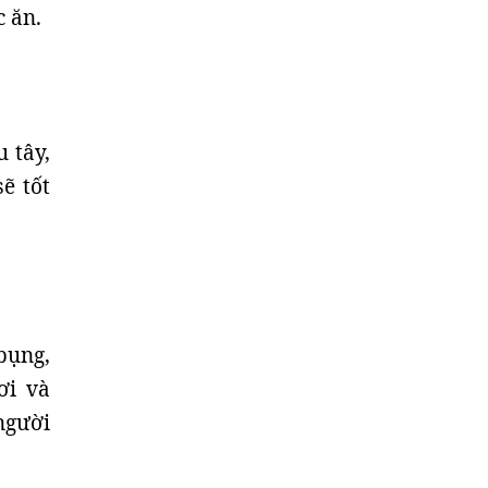
c ăn.
 tây,
ẽ tốt
 bụng,
ơi và
người