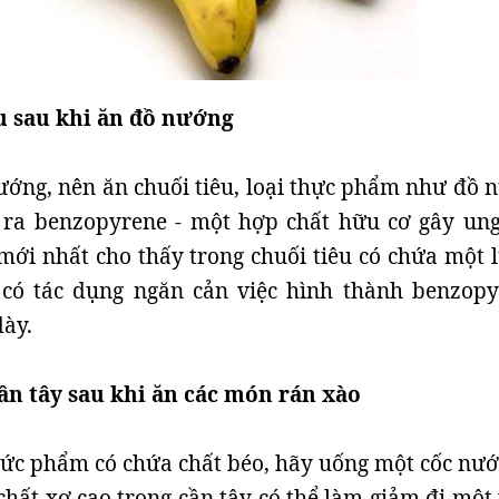
êu sau khi ăn đồ nướng
ướng, nên ăn chuối tiêu, loại thực phẩm như đồ 
h ra benzopyrene - một hợp chất hữu cơ gây ung
mới nhất cho thấy trong chuối tiêu có chứa một 
 có tác dụng ngăn cản việc hình thành benzopy
dày.
ần tây sau khi ăn các món rán xào
ức phẩm có chứa chất béo, hãy uống một cốc nướ
chất xơ cao trong cần tây có thể làm giảm đi một