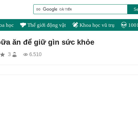
oa học
Thế giới động vật
Khoa học vũ trụ
1001
bữa ăn để giữ gìn sức khỏe
3
6.510