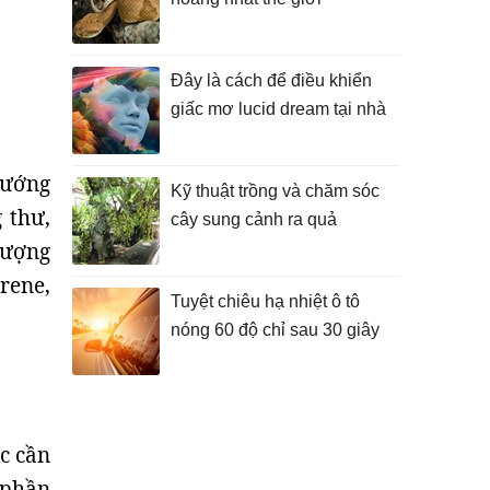
Đây là cách để điều khiển
giấc mơ lucid dream tại nhà
nướng
Kỹ thuật trồng và chăm sóc
 thư,
cây sung cảnh ra quả
lượng
rene,
Tuyệt chiêu hạ nhiệt ô tô
nóng 60 độ chỉ sau 30 giây
c cần
 phần