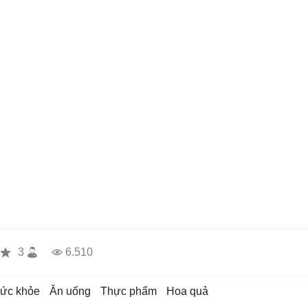
3
6.510
sức khỏe
ăn uống
thực phẩm
hoa quả