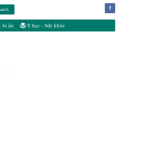
f
 bí ẩn
Y học - Sức khỏe