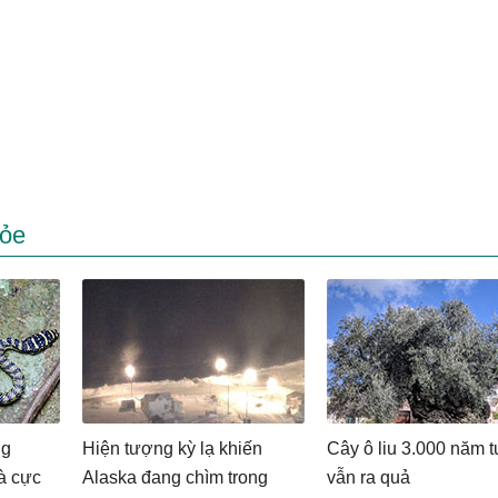
hỏe
ng
Hiện tượng kỳ lạ khiến
Cây ô liu 3.000 năm t
là cực
Alaska đang chìm trong
vẫn ra quả