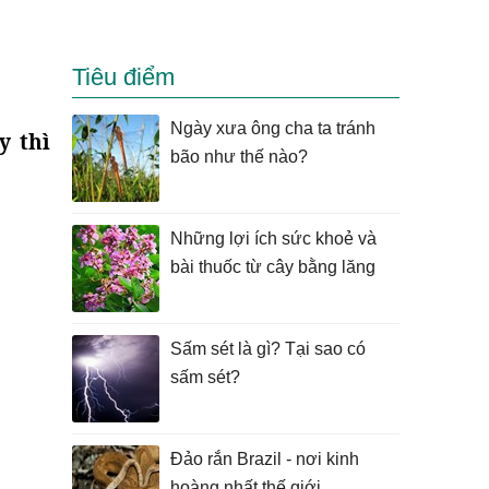
Tiêu điểm
Ngày xưa ông cha ta tránh
y thì
bão như thế nào?
Những lợi ích sức khoẻ và
bài thuốc từ cây bằng lăng
Sấm sét là gì? Tại sao có
sấm sét?
Đảo rắn Brazil - nơi kinh
hoàng nhất thế giới