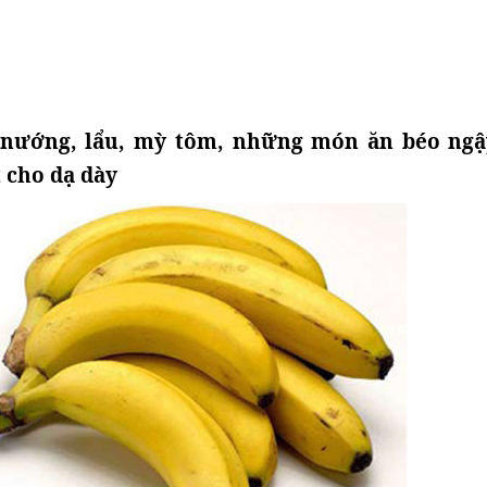
 nướng, lẩu, mỳ tôm, những món ăn béo ngậ
t cho dạ dày