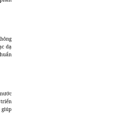
 không
ạc dạ
 khuẩn
 nước
triển
 giúp