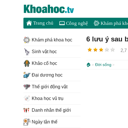
Trang chủ
Công nghệ
Khám phá kh
6 lưu ý sau 
Khám phá khoa học
2,7
Sinh vật học
Khảo cổ học
🏠
Đời sống
Đại dương học
Thế giới động vật
Khoa học vũ trụ
Danh nhân thế giới
Ngày tận thế