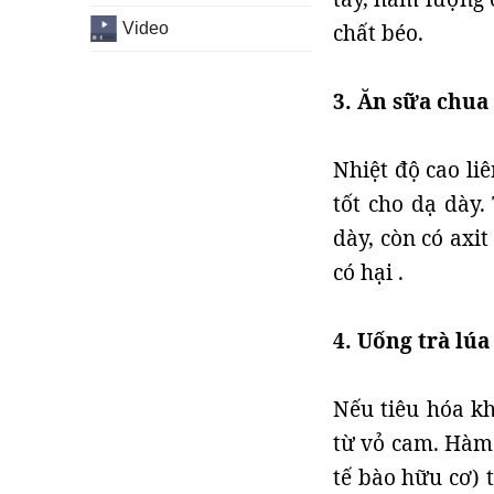
Video
chất béo.
3. Ăn sữa chua 
Nhiệt độ cao li
tốt cho dạ dày.
dày, còn có axit
có hại .
4. Uống trà lú
Nếu tiêu hóa kh
từ vỏ cam. Hàm 
tế bào hữu cơ) 