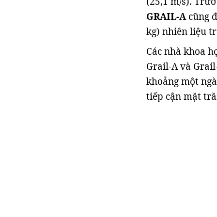
(25,1 m/s). Trướ
GRAIL-A
cũng đ
kg) nhiên liệu t
Các nhà khoa họ
Grail-A và Grai
khoảng một ngày
tiếp cận mặt tră