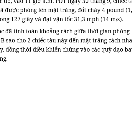
c đó, vào 11 giờ a.m. PDT ngày 30 tháng 9, chiếc t
ã được phóng lên mặt trăng, đốt cháy 4 pound (1
rong 127 giây và đạt vận tốc 31,3 mph (14 m/s).
c đã tính toán khoảng cách giữa thời gian phóng
l-B sao cho 2 chiếc tàu này đến mặt trăng cách nh
, đồng thời điều khiển chúng vào các quỹ đạo ba
ng.