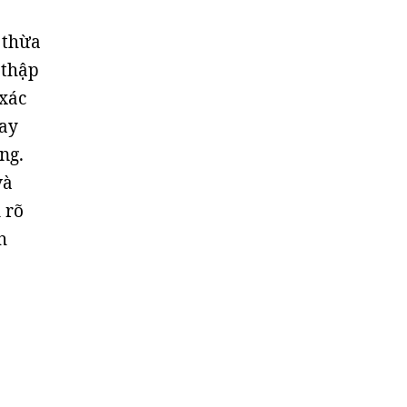
 thừa
 thập
 xác
hay
ng.
và
 rõ
h