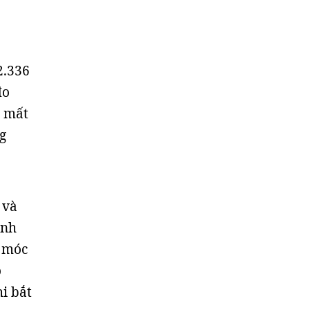
2.336
đo
i mất
g
 và
ịnh
y móc
o
i bắt