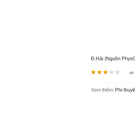
Đ.Hải (Nguồn PhysO
Xem thêm:
phi thu