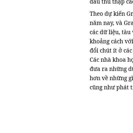
đầu thu thập cá
Theo dự kiến Gr
năm nay, và Gra
các dữ liệu, tàu
khoảng cách với
đổi chút ít ở cá
Các nhà khoa họ
đưa ra những dữ
hơn về những gì
cũng như phát t