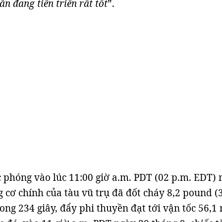
n đang tiến triển rất tốt
”.
 phóng vào lúc 11:00 giờ a.m. PDT (02 p.m. EDT) 
g cơ chính của tàu vũ trụ đã đốt cháy 8,2 pound (
rong 234 giây, đẩy phi thuyền đạt tới vận tốc 56,