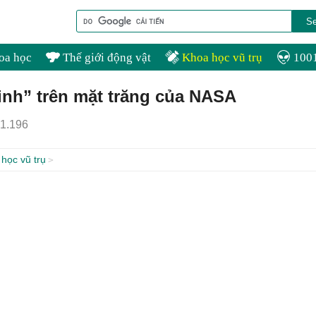
oa học
Thế giới động vật
Khoa học vũ trụ
1001
inh” trên mặt trăng của NASA
1.196
học vũ trụ