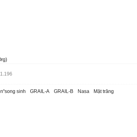
rg)
1.196
yền“song sinh
GRAIL-A
GRAIL-B
Nasa
mặt trăng