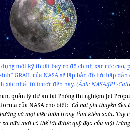
 dụng một kỹ thuật bay có độ chính xác cực cao, 
sinh” GRAIL của NASA sẽ lập bản đồ lực hấp dẫn 
h xác nhất từ trước đến nay.
(Ảnh: NASA/JPL-Calt
n, quản lý dự án tại Phòng thí nghiệm Jet Propu
ifornia của NASA cho biết: "
Cả hai phi thuyền đều
thường và mọi việc luôn trong tầm kiểm soát. Tuy c
 xa nữa mới có thể tới được quỹ đạo của mặt trăn