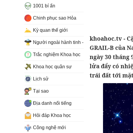
1001 bí ẩn
Chinh phục sao Hỏa
Kỳ quan thế giới
khoahoc.tv - C
Người ngoài hành tinh - UFO
GRAIL-B của Na
Trắc nghiệm Khoa học
ngày 30 tháng 
lửa đẩy có nhi
Khoa học quân sự
trái đất tới mặ
Lịch sử
Tại sao
Địa danh nổi tiếng
Hỏi đáp Khoa học
Công nghệ mới