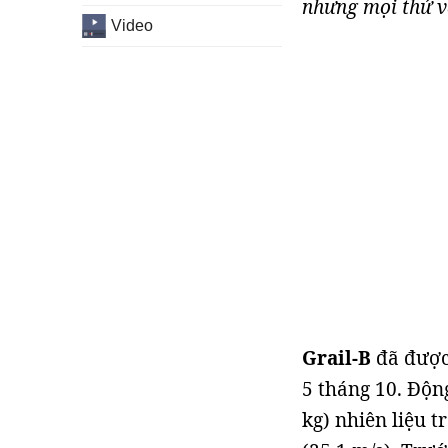
nhưng mọi thứ vẫ
Video
Grail-B
đã được
5 tháng 10. Độn
kg) nhiên liệu t