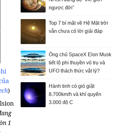
ngược đời"
Top 7 bí mật về Hệ Mặt trời
vẫn chưa có lời giải đáp
Ông chủ SpaceX Elon Musk
tiết lộ phi thuyền vũ trụ và
phi
UFO thách thức vật lý?
của
Hành tinh có gió giật
ech
)
8.700km/h và khí quyển
lsion
3.000 độ C
 đang
òn 1
g