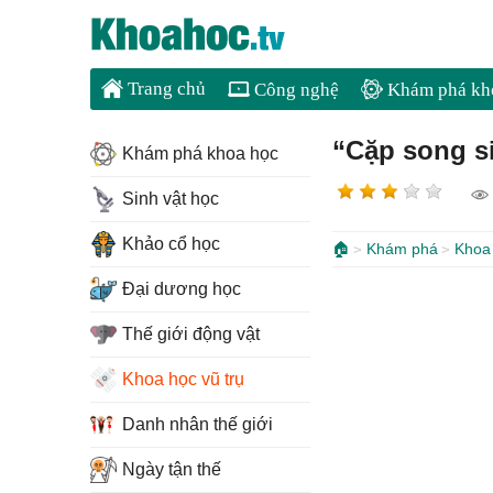
Trang chủ
Công nghệ
Khám phá kh
“Cặp song s
Khám phá khoa học
Sinh vật học
Khảo cổ học
🏠
Khám phá
Khoa 
Đại dương học
Thế giới động vật
Khoa học vũ trụ
Danh nhân thế giới
Ngày tận thế