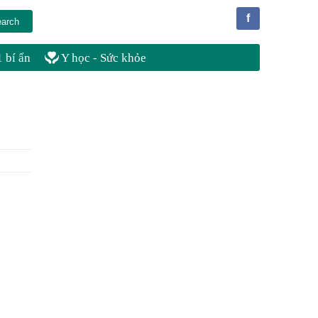
f
 bí ẩn
Y học - Sức khỏe