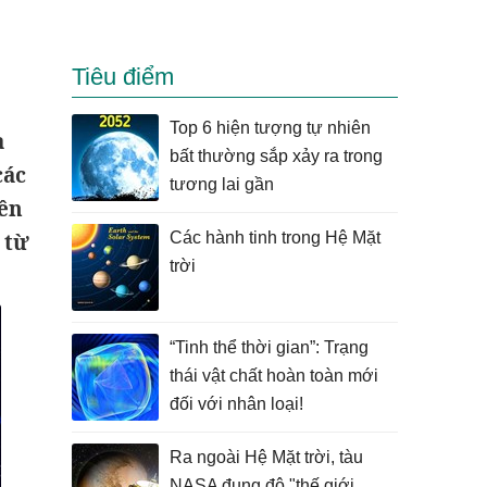
Tiêu điểm
Top 6 hiện tượng tự nhiên
à
bất thường sắp xảy ra trong
các
tương lai gần
tên
 từ
Các hành tinh trong Hệ Mặt
trời
“Tinh thể thời gian”: Trạng
thái vật chất hoàn toàn mới
đối với nhân loại!
Ra ngoài Hệ Mặt trời, tàu
NASA đụng độ "thế giới