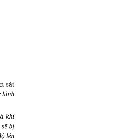
an sát
c hình
à khí
 sẽ bị
độ lên