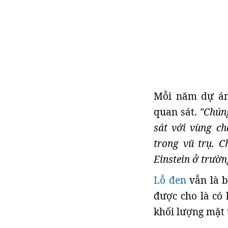
Mỗi năm dự án
quan sát.
"Chúng
sát với vùng ch
trong vũ trụ. C
Einstein ở trườ
Lỗ đen
vẫn là b
được cho là có 
khối lượng mặt 