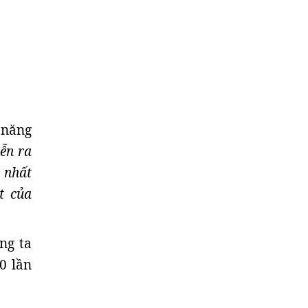
 năng
iễn ra
 nhất
t của
ng ta
0 lần