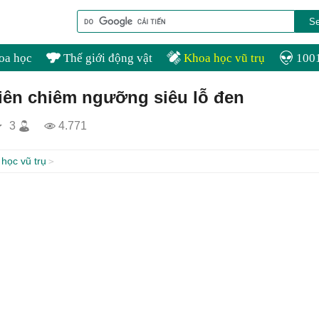
oa học
Thế giới động vật
Khoa học vũ trụ
1001
tiên chiêm ngưỡng siêu lỗ đen
3
4.771
học vũ trụ