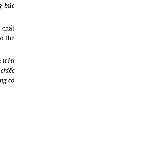
g bức
 chất
ó thể
 trên
chiếc
ọng có