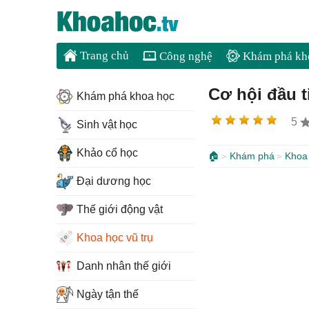
Trang chủ
Công nghệ
Khám phá kh
Cơ hội đầu 
Khám phá khoa học
5
Sinh vật học
Khảo cổ học
🏠
Khám phá
Khoa 
Đại dương học
Thế giới động vật
Khoa học vũ trụ
Danh nhân thế giới
Ngày tận thế