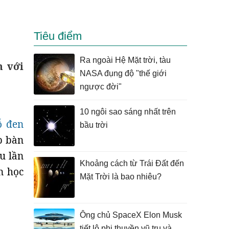
Tiêu điểm
Ra ngoài Hệ Mặt trời, tàu
n với
NASA đụng độ "thế giới
ngược đời"
10 ngôi sao sáng nhất trên
ỗ đen
bầu trời
p bàn
u lần
Khoảng cách từ Trái Đất đến
n học
Mặt Trời là bao nhiêu?
Ông chủ SpaceX Elon Musk
tiết lộ phi thuyền vũ trụ và