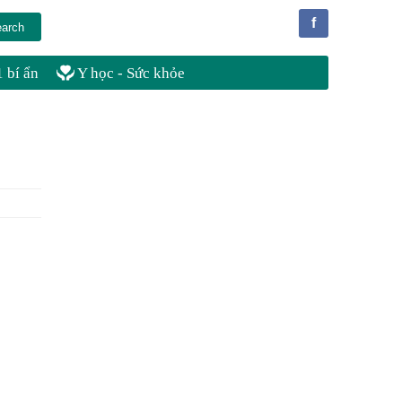
f
 bí ẩn
Y học - Sức khỏe