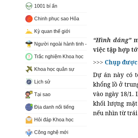
1001 bí ẩn
Chinh phục sao Hỏa
Kỳ quan thế giới
“Hình dáng”
mộ
Người ngoài hành tinh - UFO
việc tập hợp tớ
Trắc nghiệm Khoa học
Chụp được 
>>>
Khoa học quân sự
Dự án này có t
Lịch sử
khổng lồ ở trun
vào ngày 18/1. 
Tại sao
khối lượng mặt 
Địa danh nổi tiếng
nếu nhìn từ trái
Hỏi đáp Khoa học
Công nghệ mới