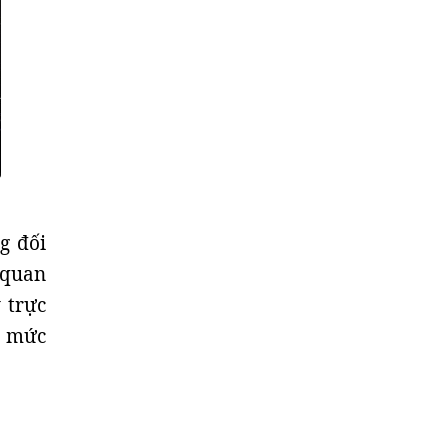
g đối
 quan
 trực
n mức