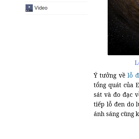
Video
L
Ý tưởng về
lỗ 
tổng quát của 
sát và đo đạc v
tiếp lỗ đen do
ánh sáng cũng k