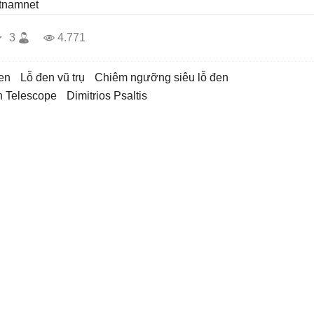
etnamnet
3
4.771
đen
lỗ đen vũ trụ
chiêm ngưỡng siêu lỗ đen
n Telescope
Dimitrios Psaltis