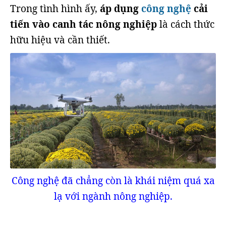
Trong tình hình ấy,
áp dụng
công nghệ
cải
tiến vào canh tác nông nghiệp
là cách thức
hữu hiệu và cần thiết.
Công nghệ đã chẳng còn là khái niệm quá xa
lạ với ngành nông nghiệp.