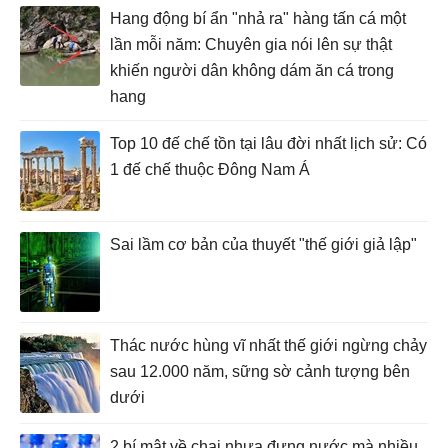
Hang động bí ẩn "nhả ra" hàng tấn cá một
lần mỗi năm: Chuyên gia nói lên sự thật
khiến người dân không dám ăn cá trong
hang
Top 10 đế chế tồn tại lâu đời nhất lịch sử: Có
1 đế chế thuộc Đông Nam Á
Sai lầm cơ bản của thuyết "thế giới giả lập"
Thác nước hùng vĩ nhất thế giới ngừng chảy
sau 12.000 năm, sững sờ cảnh tượng bên
dưới
2 bí mật về chai nhựa đựng nước mà nhiều