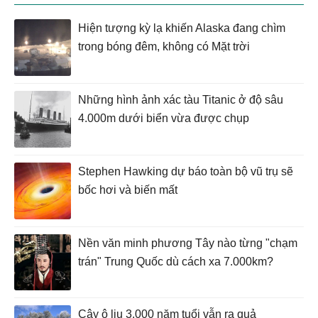
Hiện tượng kỳ lạ khiến Alaska đang chìm
trong bóng đêm, không có Mặt trời
Những hình ảnh xác tàu Titanic ở độ sâu
4.000m dưới biển vừa được chụp
Stephen Hawking dự báo toàn bộ vũ trụ sẽ
bốc hơi và biến mất
Nền văn minh phương Tây nào từng "chạm
trán" Trung Quốc dù cách xa 7.000km?
Cây ô liu 3.000 năm tuổi vẫn ra quả