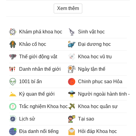
Xem thêm
Khám phá khoa học
Sinh vật học
Khảo cổ học
Đại dương học
Thế giới động vật
Khoa học vũ trụ
Danh nhân thế giới
Ngày tận thế
1001 bí ẩn
Chinh phục sao Hỏa
Kỳ quan thế giới
Người ngoài hành tinh - 
Trắc nghiệm Khoa học
Khoa học quân sự
Lịch sử
Tại sao
Địa danh nổi tiếng
Hỏi đáp Khoa học