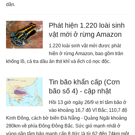
dân.
Phát hiện 1.220 loài sinh
vật mới ở rừng Amazon
1.220 loài sinh vật mới được phát
hiện ở rừng Amazon, bao gồm trăn
khổng lồ, cá tra dầu ăn thịt khỉ và ếch có nọc độc.
Tin bão khẩn cấp (Cơn
bão số 4) - cập nhật
Hồi 13 giờ ngày 26/9 vị trí tâm bão ở
vào khoảng 16,7 độ Vĩ Bắc; 110,7 độ
Kinh Đông, cách bờ biển Đà Nẵng - Quảng Ngãi khoảng
280km về phía Đông Đông Bắc. Sức gió mạnh nhất ở
vùng gần tâm bão mạnh cấp 8 (tức là từ 62 đến 74km một