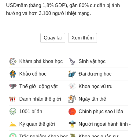
USD/năm (bằng 1,8% GDP), gần 80% cư dân bị ảnh
hưởng và hơn 3.100 người thiệt mạng.
Quay lại
Xem thêm
Khám phá khoa học
Sinh vật học
Khảo cổ học
Đại dương học
Thế giới động vật
Khoa học vũ trụ
Danh nhân thế giới
Ngày tận thế
1001 bí ẩn
Chinh phục sao Hỏa
Kỳ quan thế giới
Người ngoài hành tinh - 
Trắc nghiệm Khoa học
Khoa học quân sự