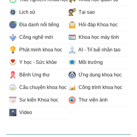
Lịch sử
Tại sao
Địa danh nổi tiếng
Hỏi đáp Khoa học
Công nghệ mới
Khoa học máy tính
Phát minh khoa học
AI - Trí tuệ nhân tạo
Y học - Sức khỏe
Môi trường
Bệnh Ung thư
Ứng dụng khoa học
Câu chuyện khoa học
Công trình khoa học
Sự kiện Khoa học
Thư viện ảnh
Video