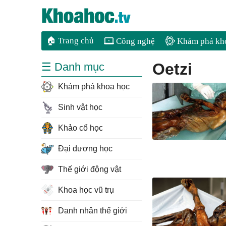
🏠 Trang chủ
Công nghệ
Khám phá kh
Oetzi
☰ Danh mục
Khám phá khoa học
Sinh vật học
Khảo cổ học
Đại dương học
Thế giới động vật
Khoa học vũ trụ
Danh nhân thế giới