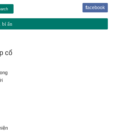
facebook
 bí ẩn
p cổ
rong
ới
hiện