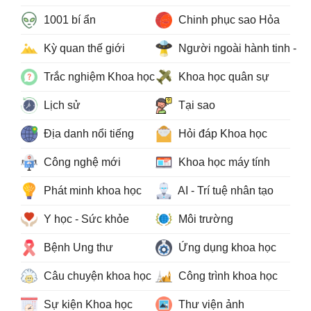
1001 bí ẩn
Chinh phục sao Hỏa
Kỳ quan thế giới
Người ngoài hành tinh - 
Trắc nghiệm Khoa học
Khoa học quân sự
Lịch sử
Tại sao
Địa danh nổi tiếng
Hỏi đáp Khoa học
Công nghệ mới
Khoa học máy tính
Phát minh khoa học
AI - Trí tuệ nhân tạo
Y học - Sức khỏe
Môi trường
Bệnh Ung thư
Ứng dụng khoa học
Câu chuyện khoa học
Công trình khoa học
Sự kiện Khoa học
Thư viện ảnh