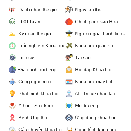
Danh nhân thế giới
Ngày tận thế
1001 bí ẩn
Chinh phục sao Hỏa
Kỳ quan thế giới
Người ngoài hành tinh - 
Trắc nghiệm Khoa học
Khoa học quân sự
Lịch sử
Tại sao
Địa danh nổi tiếng
Hỏi đáp Khoa học
Công nghệ mới
Khoa học máy tính
Phát minh khoa học
AI - Trí tuệ nhân tạo
Y học - Sức khỏe
Môi trường
Bệnh Ung thư
Ứng dụng khoa học
Câu chuyện khoa học
Công trình khoa học