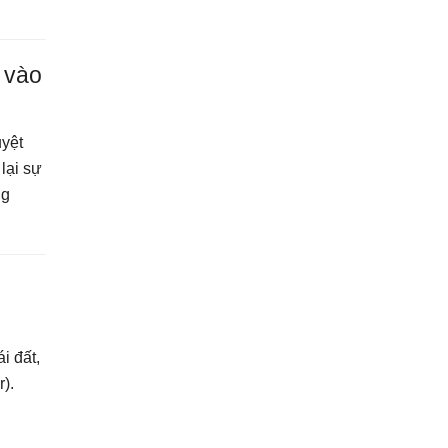
 vào
uyệt
lại sự
ng
i đất,
).