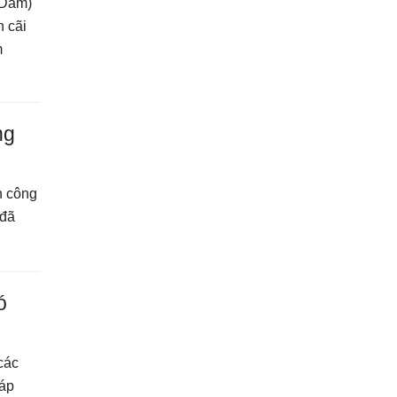
 Dam)
h cãi
m
ng
n công
 đã
́
các
áp