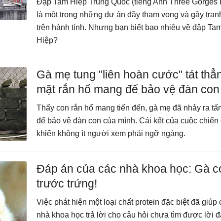
Đập Tam Hiệp Trung Quốc (tiếng Anh Three Gorges
là một trong những dự án đầy tham vọng và gây tran
trên hành tinh. Nhưng bạn biết bao nhiêu về đập Ta
Hiệp?
Gà mẹ tung "liên hoàn cước" tát thẳ
mặt rắn hổ mang để bảo vệ đàn con
Thấy con rắn hổ mang tiến đến, gà mẹ đã nhảy ra tấ
để bảo vệ đàn con của mình. Cái kết của cuộc chiến
khiến không ít người xem phải ngỡ ngàng.
Đáp án của các nhà khoa học: Gà co
trước trứng!
Việc phát hiện một loại chất protein đặc biệt đã giúp 
nhà khoa học trả lời cho câu hỏi chưa tìm được lời đ