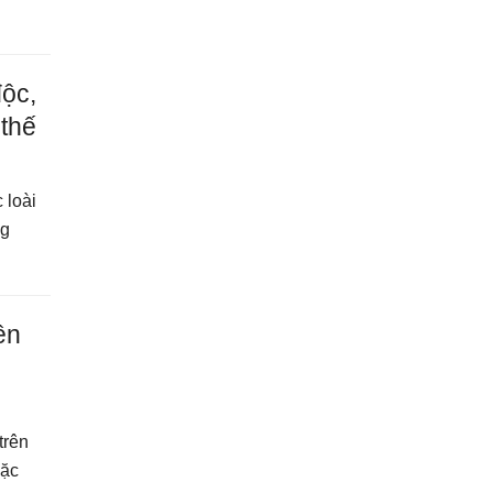
độc,
 thế
 loài
ng
ên
ì
trên
đặc