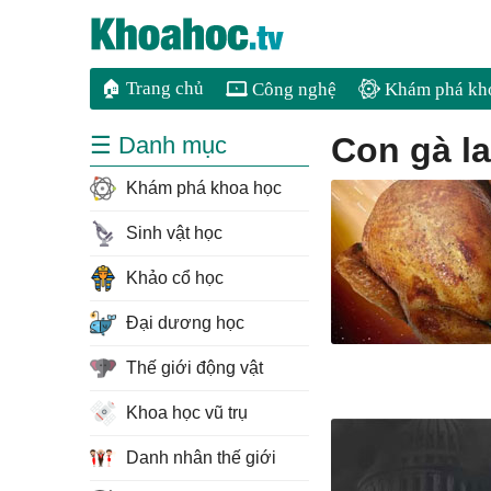
🏠 Trang chủ
Công nghệ
Khám phá kh
con gà l
☰ Danh mục
Khám phá khoa học
Sinh vật học
Khảo cổ học
Đại dương học
Thế giới động vật
Khoa học vũ trụ
Danh nhân thế giới