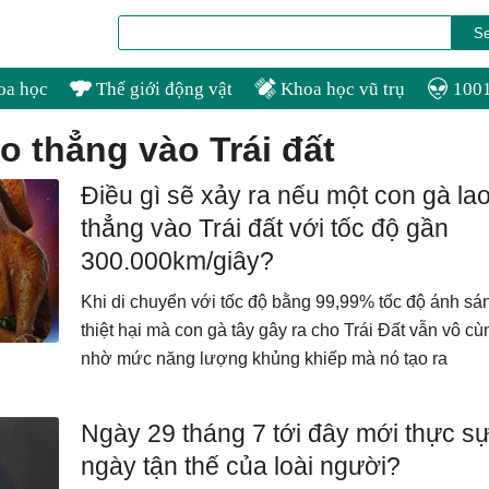
oa học
Thế giới động vật
Khoa học vũ trụ
1001
ao thẳng vào Trái đất
Điều gì sẽ xảy ra nếu một con gà la
thẳng vào Trái đất với tốc độ gần
300.000km/giây?
Khi di chuyển với tốc độ bằng 99,99% tốc độ ánh sá
thiệt hại mà con gà tây gây ra cho Trái Đất vẫn vô cù
nhờ mức năng lượng khủng khiếp mà nó tạo ra
Ngày 29 tháng 7 tới đây mới thực sự
ngày tận thế của loài người?