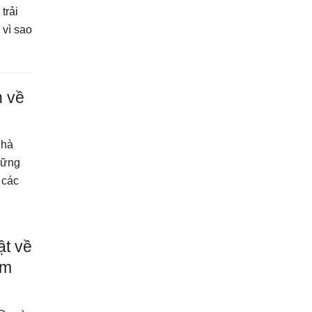
trải
 vì sao
n về
nhà
những
 các
ật về
àm