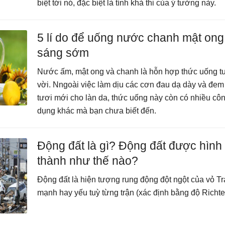
biệt tới nó, đặc biệt là tính khả thi của ý tưởng này.
5 lí do để uống nước chanh mật ong
sáng sớm
Nước ấm, mật ong và chanh là hỗn hợp thức uống t
vời. Nngoài việc làm dịu các cơn đau dạ dày và đem 
tươi mới cho làn da, thức uống này còn có nhiều cô
dụng khác mà bạn chưa biết đến.
Động đất là gì? Động đất được hình
thành như thế nào?
Động đất là hiện tượng rung động đột ngột của vỏ Trá
mạnh hay yếu tuỳ từng trận (xác định bằng độ Richter