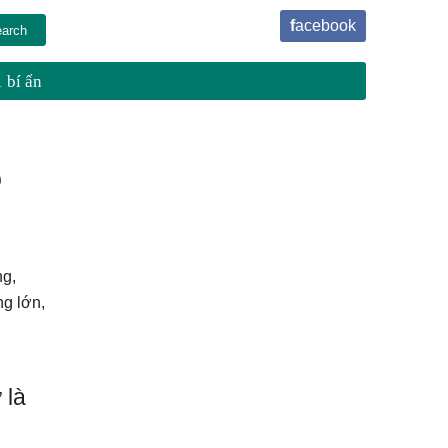
facebook
 bí ẩn
o
ng,
ng lớn,
 là