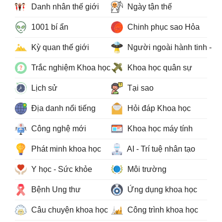
Danh nhân thế giới
Ngày tận thế
1001 bí ẩn
Chinh phục sao Hỏa
Kỳ quan thế giới
Người ngoài hành tinh - 
Trắc nghiệm Khoa học
Khoa học quân sự
Lịch sử
Tại sao
Địa danh nổi tiếng
Hỏi đáp Khoa học
Công nghệ mới
Khoa học máy tính
Phát minh khoa học
AI - Trí tuệ nhân tạo
Y học - Sức khỏe
Môi trường
Bệnh Ung thư
Ứng dụng khoa học
Câu chuyện khoa học
Công trình khoa học