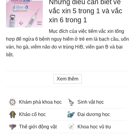
Những điều cần biết về
vắc xin 5 trong 1 và vắc
xin 6 trong 1
Mục đích của việc tiêm vắc xin tổng
hợp để ngừa 6 bệnh nguy hiểm ở trẻ em là bạch cầu, uốn
ván, ho gà, viêm não do vi trùng HiB, viên gan B và bại
liệt.
Xem thêm
Khám phá khoa học
Sinh vật học
Khảo cổ học
Đại dương học
Thế giới động vật
Khoa học vũ trụ