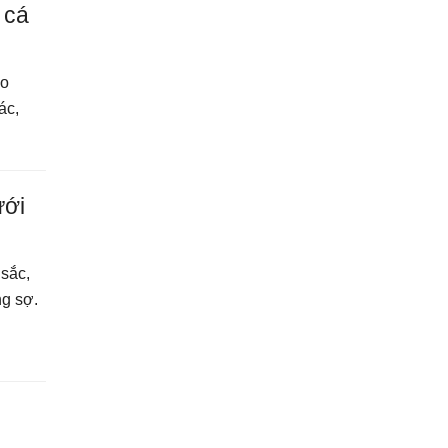
 cá
ạo
ác,
ưới
 sắc,
ng sợ.