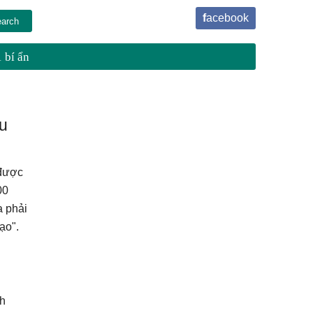
facebook
 bí ẩn
u
 được
00
a phải
ạo".
nh