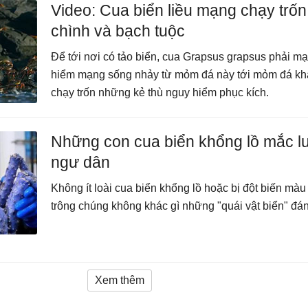
Video: Cua biển liều mạng chạy trốn
chình và bạch tuộc
Để tới nơi có tảo biển, cua Grapsus grapsus phải m
hiểm mạng sống nhảy từ mỏm đá này tới mỏm đá kh
chạy trốn những kẻ thù nguy hiểm phục kích.
Những con cua biển khổng lồ mắc l
ngư dân
Không ít loài cua biển khổng lồ hoặc bị đột biến màu
trông chúng không khác gì những "quái vật biển" đá
Xem thêm