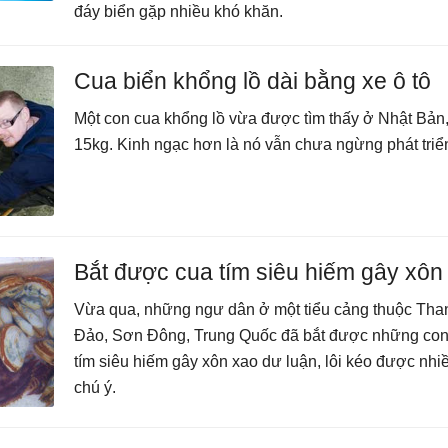
đáy biển gặp nhiều khó khăn.
Cua biển khổng lồ dài bằng xe ô tô
Một con cua khổng lồ vừa được tìm thấy ở Nhật Bản
15kg. Kinh ngạc hơn là nó vẫn chưa ngừng phát triể
Bắt được cua tím siêu hiếm gây xôn
Vừa qua, những ngư dân ở một tiểu cảng thuộc Tha
Đảo, Sơn Đông, Trung Quốc đã bắt được những con
tím siêu hiếm gây xôn xao dư luận, lôi kéo được nhi
chú ý.