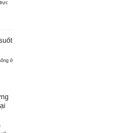
trực
suốt
 sống ở
ững
ại
i