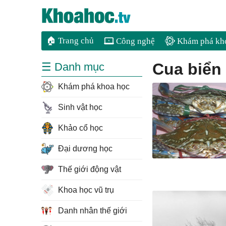
🏠 Trang chủ
Công nghệ
Khám phá kh
cua biển
☰ Danh mục
Khám phá khoa học
Sinh vật học
Khảo cổ học
Đại dương học
Thế giới động vật
Khoa học vũ trụ
Danh nhân thế giới