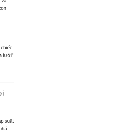
 và
con
 chiếc
a lưới”
ời
áp suất
 phá