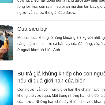
dương. Điều này đồng nghĩa rằng dưới đáy biển sâu
rộng lớn kia, còn rất nhiều bí ẩn mà đến tận bây giờ 
người vẫn chưa thể giải đáp được.
Cua siêu bự
Một con cua khổng lồ nặng khoảng 7,7 kg với những
càng thậm chí to hơn cả bàn tay của đàn ông, vừa “s
ở ngoài khơi bờ biển Anh.
Sự trả giá khủng khiếp cho con ngư
nếu đi quá giới hạn của biển
Con người vẫn có những giới hạn thể chất nhất định
không thể vượt qua. Một trong những hạn chế đó là 
của nước. Những hạn chế này khiến cho việc khám