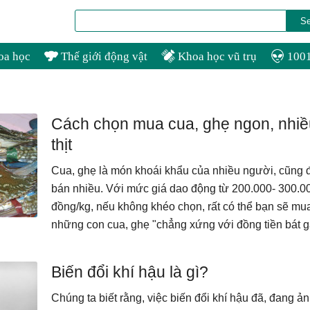
oa học
Thế giới động vật
Khoa học vũ trụ
1001
Cách chọn mua cua, ghẹ ngon, nhiề
thịt
Cua, ghẹ là món khoái khẩu của nhiều người, cũng
bán nhiều. Với mức giá dao động từ 200.000- 300.0
đồng/kg, nếu không khéo chọn, rất có thể bạn sẽ mu
những con cua, ghẹ "chẳng xứng với đồng tiền bát g
Biến đổi khí hậu là gì?
Chúng ta biết rằng, việc biến đổi khí hậu đã, đang ả