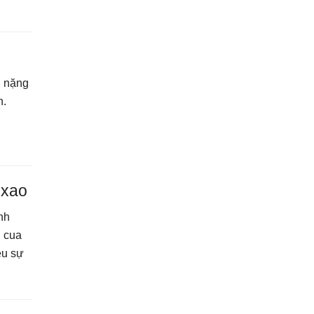
, nặng
n.
 xao
nh
 cua
ều sự