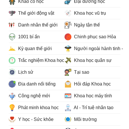
Khảo cổ học
Đại dương học
Thế giới động vật
Khoa học vũ trụ
Danh nhân thế giới
Ngày tận thế
1001 bí ẩn
Chinh phục sao Hỏa
Kỳ quan thế giới
Người ngoài hành tinh - 
Trắc nghiệm Khoa học
Khoa học quân sự
Lịch sử
Tại sao
Địa danh nổi tiếng
Hỏi đáp Khoa học
Công nghệ mới
Khoa học máy tính
Phát minh khoa học
AI - Trí tuệ nhân tạo
Y học - Sức khỏe
Môi trường