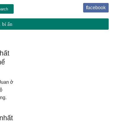
facebook
 bí ẩn
nhất
hể
Juan ở
độ
ng.
nhất