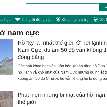
oa học
Thế giới động vật
Khoa học vũ trụ
1001
 ở nam cực
Hồ "kỳ lạ" nhất thế giới: Ở nơi lạnh 
Nam Cực, dù âm 50 độ vẫn không t
đóng băng
Các nhà khoa học vẫn luôn băn khoăn rằng hồ Don 
nơi lạnh và khô nhất của Nam Cực nhưng dù nhiệt 
xuống âm 50 độ C nước hồ vẫn không hề bị đóng bă
Phát hiện những bí mật của hồ mặn 
thế giới