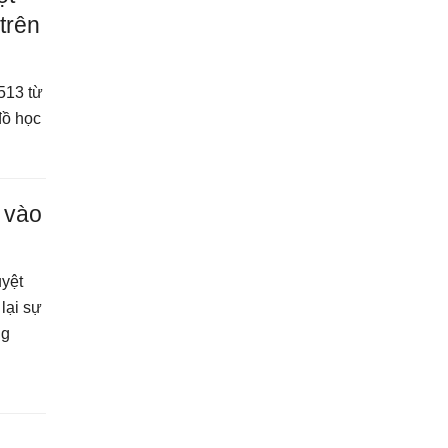
trên
513 từ
đồ học
 vào
uyệt
lại sự
ng