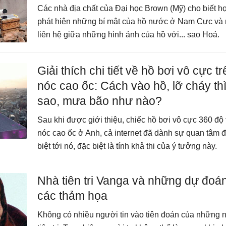
Các nhà địa chất của Đại học Brown (Mỹ) cho biết h
phát hiện những bí mật của hồ nước ở Nam Cực và
liên hệ giữa những hình ảnh của hồ với... sao Hoả.
Giải thích chi tiết về hồ bơi vô cực tr
nóc cao ốc: Cách vào hồ, lỡ cháy th
sao, mưa bão như nào?
Sau khi được giới thiệu, chiếc hồ bơi vô cực 360 độ 
nóc cao ốc ở Anh, cả internet đã dành sự quan tâm 
biệt tới nó, đặc biệt là tính khả thi của ý tưởng này.
Nhà tiên tri Vanga và những dự đoá
các thảm họa
Không có nhiều người tin vào tiên đoán của những 