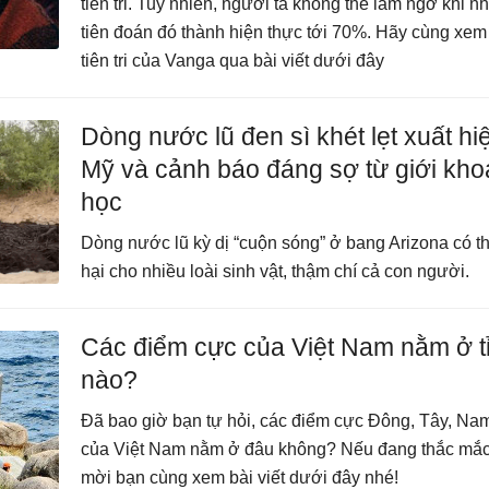
tiên tri. Tuy nhiên, người ta không thể làm ngơ khi 
tiên đoán đó thành hiện thực tới 70%. Hãy cùng xem
tiên tri của Vanga qua bài viết dưới đây
Dòng nước lũ đen sì khét lẹt xuất hi
Mỹ và cảnh báo đáng sợ từ giới kho
học
Dòng nước lũ kỳ dị “cuộn sóng” ở bang Arizona có t
hại cho nhiều loài sinh vật, thậm chí cả con người.
Các điểm cực của Việt Nam nằm ở t
nào?
Đã bao giờ bạn tự hỏi, các điểm cực Đông, Tây, Na
của Việt Nam nằm ở đâu không? Nếu đang thắc mắc 
mời bạn cùng xem bài viết dưới đây nhé!