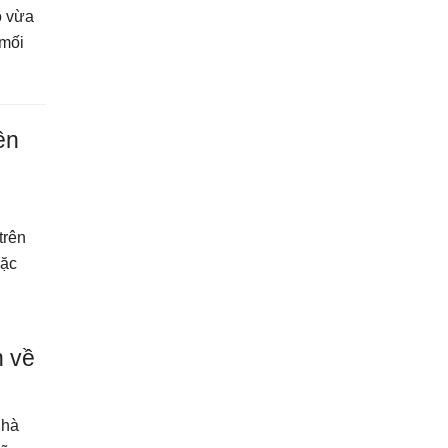
ọ vừa
 mối
ên
ì
trên
đặc
n về
nhà