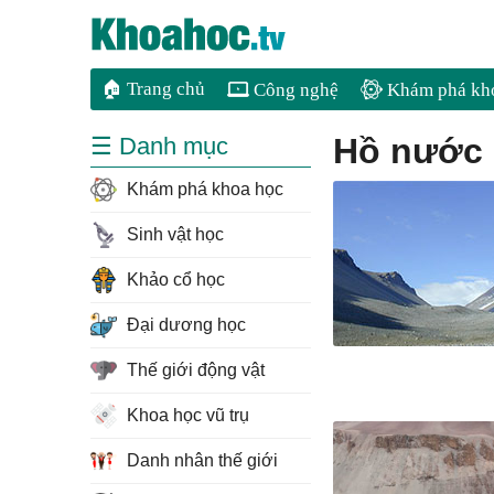
🏠 Trang chủ
Công nghệ
Khám phá kh
hồ nước
☰ Danh mục
Khám phá khoa học
Sinh vật học
Khảo cổ học
Đại dương học
Thế giới động vật
Khoa học vũ trụ
Danh nhân thế giới