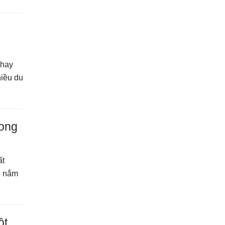
u
 hay
hiều du
rong
ất
n nắm
ột