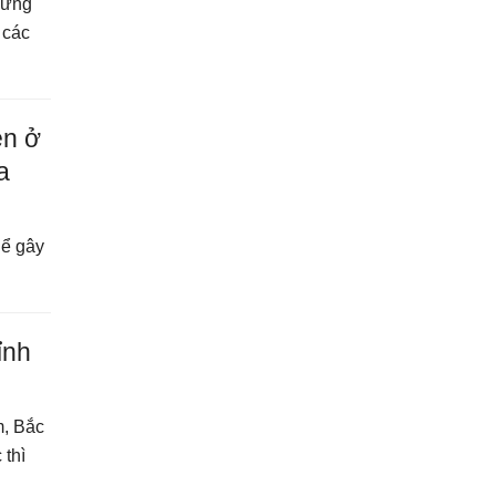
những
 các
ện ở
a
hể gây
ỉnh
m, Bắc
thì