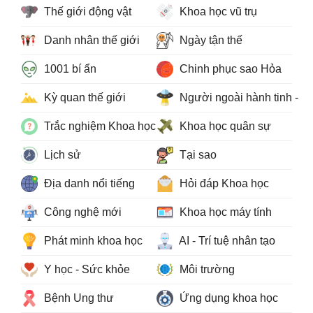
Thế giới động vật
Khoa học vũ trụ
Danh nhân thế giới
Ngày tận thế
1001 bí ẩn
Chinh phục sao Hỏa
Kỳ quan thế giới
Người ngoài hành tinh - 
Trắc nghiệm Khoa học
Khoa học quân sự
Lịch sử
Tại sao
Địa danh nổi tiếng
Hỏi đáp Khoa học
Công nghệ mới
Khoa học máy tính
Phát minh khoa học
AI - Trí tuệ nhân tạo
Y học - Sức khỏe
Môi trường
Bệnh Ung thư
Ứng dụng khoa học