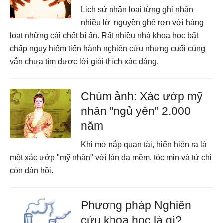
Lịch sử nhân loại từng ghi nhận
nhiều lời nguyền ghê rợn với hàng
loạt những cái chết bí ẩn. Rất nhiều nhà khoa học bất
chấp nguy hiểm tiến hành nghiên cứu nhưng cuối cùng
vẫn chưa tìm được lời giải thích xác đáng.
Chùm ảnh: Xác ướp mỹ
nhân "ngủ yên" 2.000
năm
Khi mở nắp quan tài, hiển hiện ra là
một xác ướp "mỹ nhân" với làn da mềm, tóc mịn và tứ chi
còn đàn hồi.
Phương pháp Nghiên
cứu khoa học là gì?