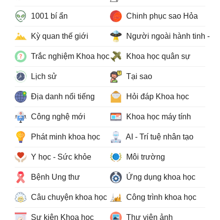
1001 bí ẩn
Chinh phục sao Hỏa
Kỳ quan thế giới
Người ngoài hành tinh - 
Trắc nghiệm Khoa học
Khoa học quân sự
Lịch sử
Tại sao
Địa danh nổi tiếng
Hỏi đáp Khoa học
Công nghệ mới
Khoa học máy tính
Phát minh khoa học
AI - Trí tuệ nhân tạo
Y học - Sức khỏe
Môi trường
Bệnh Ung thư
Ứng dụng khoa học
Câu chuyện khoa học
Công trình khoa học
Sự kiện Khoa học
Thư viện ảnh