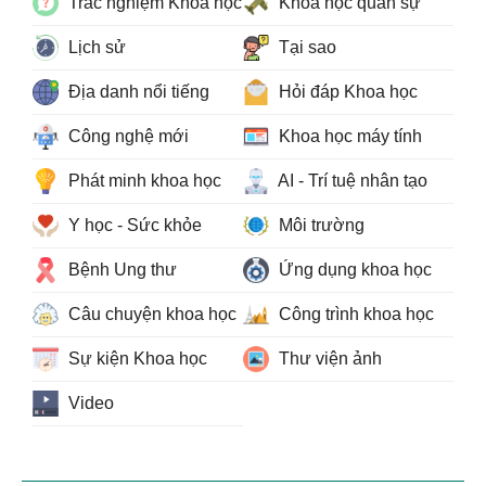
Trắc nghiệm Khoa học
Khoa học quân sự
Lịch sử
Tại sao
Địa danh nổi tiếng
Hỏi đáp Khoa học
Công nghệ mới
Khoa học máy tính
Phát minh khoa học
AI - Trí tuệ nhân tạo
Y học - Sức khỏe
Môi trường
Bệnh Ung thư
Ứng dụng khoa học
Câu chuyện khoa học
Công trình khoa học
Sự kiện Khoa học
Thư viện ảnh
Video