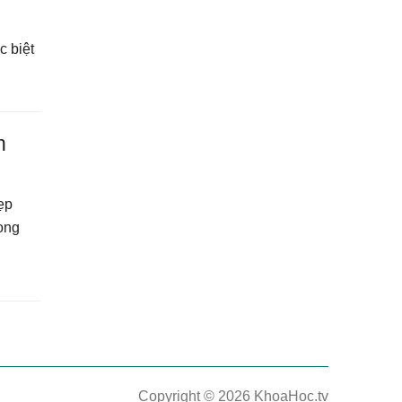
c biệt
h
ẹp
ong
Copyright © 2026 KhoaHoc.tv