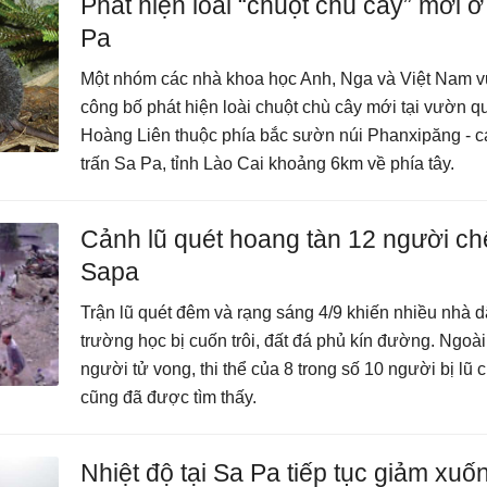
Phát hiện loài “chuột chù cây” mới ở
Pa
Một nhóm các nhà khoa học Anh, Nga và Việt Nam 
công bố phát hiện loài chuột chù cây mới tại vườn q
Hoàng Liên thuộc phía bắc sườn núi Phanxipăng - cá
trấn Sa Pa, tỉnh Lào Cai khoảng 6km về phía tây.
Cảnh lũ quét hoang tàn 12 người ch
Sapa
Trận lũ quét đêm và rạng sáng 4/9 khiến nhiều nhà d
trường học bị cuốn trôi, đất đá phủ kín đường. Ngoài
người tử vong, thi thể của 8 trong số 10 người bị lũ 
cũng đã được tìm thấy.
Nhiệt độ tại Sa Pa tiếp tục giảm xuố