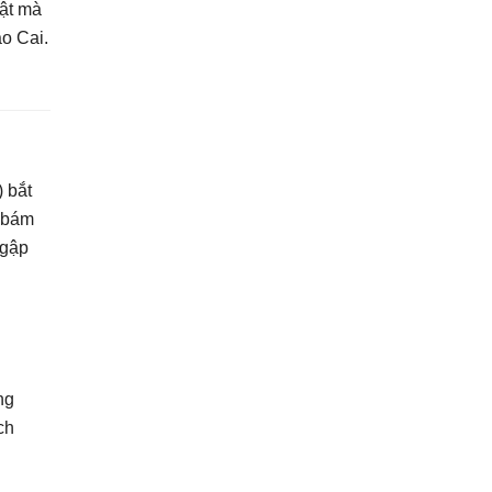
vật mà
ào Cai.
 bắt
, bám
ngập
ng
ch