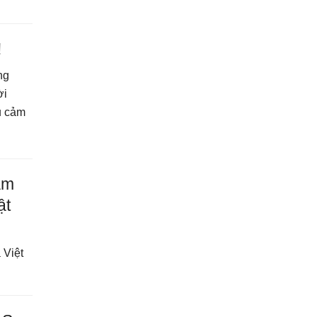
!
ng
ời
u cảm
am
ật
 Việt