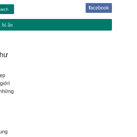
facebook
 bí ẩn
như
đẹp
giới!
 những
rung