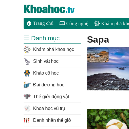
🏠 Trang chủ
Công nghệ
Khám phá kh
sapa
☰ Danh mục
Khám phá khoa học
Sinh vật học
Khảo cổ học
Đại dương học
Thế giới động vật
Khoa học vũ trụ
Danh nhân thế giới