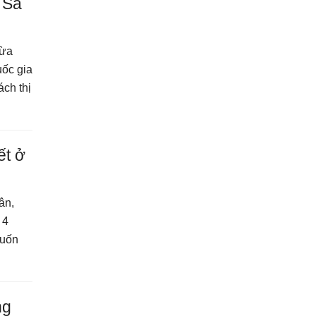
 Sa
vừa
uốc gia
ch thị
ết ở
ân,
 4
cuốn
ng