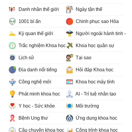
Danh nhân thế giới
Ngày tận thế
1001 bí ẩn
Chinh phục sao Hỏa
Kỳ quan thế giới
Người ngoài hành tinh - 
Trắc nghiệm Khoa học
Khoa học quân sự
Lịch sử
Tại sao
Địa danh nổi tiếng
Hỏi đáp Khoa học
Công nghệ mới
Khoa học máy tính
Phát minh khoa học
AI - Trí tuệ nhân tạo
Y học - Sức khỏe
Môi trường
Bệnh Ung thư
Ứng dụng khoa học
Câu chuyện khoa học
Công trình khoa học