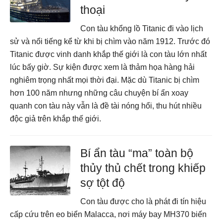
thoại
Con tàu khổng lồ Titanic đi vào lịch
sử và nổi tiếng kể từ khi bị chìm vào năm 1912. Trước đó
Titanic được vinh danh khắp thế giới là con tàu lớn nhất
lúc bấy giờ. Sự kiện được xem là thảm họa hàng hải
nghiêm trọng nhất mọi thời đại. Mặc dù Titanic bị chìm
hơn 100 năm nhưng những câu chuyện bí ẩn xoay
quanh con tàu này vẫn là đề tài nóng hổi, thu hút nhiều
độc giả trên khắp thế giới.
Bí ẩn tàu “ma” toàn bộ
thủy thủ chết trong khiếp
sợ tột độ
Con tàu được cho là phát đi tín hiệu
cấp cứu trên eo biển Malacca, nơi máy bay MH370 biến