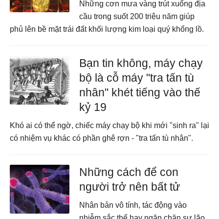
Những cơn mưa vàng trút xuống địa
cầu trong suốt 200 triệu năm giúp
phủ lên bề mặt trái đất khối lượng kim loại quý khổng lồ.
Bạn tin không, máy chạy
bộ là cỗ máy "tra tấn tù
nhân" khét tiếng vào thế
kỷ 19
Khó ai có thể ngờ, chiếc máy chạy bộ khi mới "sinh ra" lại
có nhiệm vụ khác có phần ghê rợn - "tra tấn tù nhân".
Những cách để con
người trở nên bất tử
Nhân bản vô tính, tác động vào
nhiễm sắc thể hay ngăn chặn sự lão