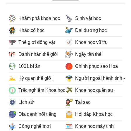
Khám phá khoa học
Sinh vật học
Khảo cổ học
Đại dương học
Thế giới động vật
Khoa học vũ trụ
Danh nhân thế giới
Ngày tận thế
1001 bí ẩn
Chinh phục sao Hỏa
Kỳ quan thế giới
Người ngoài hành tinh - 
Trắc nghiệm Khoa học
Khoa học quân sự
Lịch sử
Tại sao
Địa danh nổi tiếng
Hỏi đáp Khoa học
Công nghệ mới
Khoa học máy tính