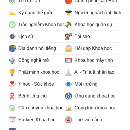
1001 bí ẩn
Chinh phục sao Hỏa
Kỳ quan thế giới
Người ngoài hành tinh - 
Trắc nghiệm Khoa học
Khoa học quân sự
Lịch sử
Tại sao
Địa danh nổi tiếng
Hỏi đáp Khoa học
Công nghệ mới
Khoa học máy tính
Phát minh khoa học
AI - Trí tuệ nhân tạo
Y học - Sức khỏe
Môi trường
Bệnh Ung thư
Ứng dụng khoa học
Câu chuyện khoa học
Công trình khoa học
Sự kiện Khoa học
Thư viện ảnh