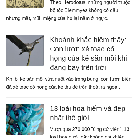
Theo Herodotus, những người thuộc
bộ tộc Blemmyes không có đầu
nhưng mắt, mũi, miệng của họ lại nằm ở ngực.
Khoảnh khắc hiếm thấy:
Con lươn xé toạc cổ
họng của kẻ săn mồi khi
đang bay trên trời
Khi bị kẻ săn mồi vừa nuốt vào trong bụng, con lươn biển
đã xé toạc cổ họng của kẻ thù để trốn thoát ra ngoài.
13 loài hoa hiếm và đẹp
nhất thế giới
Vượt qua 270.000 "ứng cử viên", 13
loài hoa dưới đây không chỉ khiến