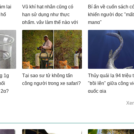
ậm lại
Vũ khí hạt nhân cũng có
Bí ẩn về cuốn sách có
 hố
hạn sử dụng như thực
khiến người đọc "mất
phẩm, vậy làm thế nào với
mạng"
vũ khí hạt nhân hết hạn?
ng 1g
Tại sao sư tử không tấn
Thủy quái lạ 94 triệu 
hối
công người trong xe safari?
"trồi lên" giữa công v
 2g?
quốc gia
Xe