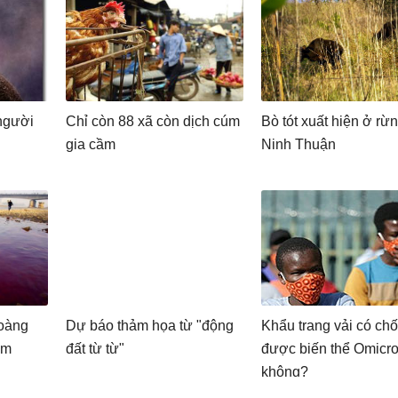
người
Chỉ còn 88 xã còn dịch cúm
Bò tót xuất hiện ở rừ
gia cầm
Ninh Thuận
oàng
Dự báo thảm họa từ "động
Khẩu trang vải có ch
ễm
đất từ từ"
được biến thể Omicr
không?