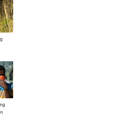
ng
ống
on