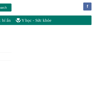
f
 bí ẩn
Y học - Sức khỏe