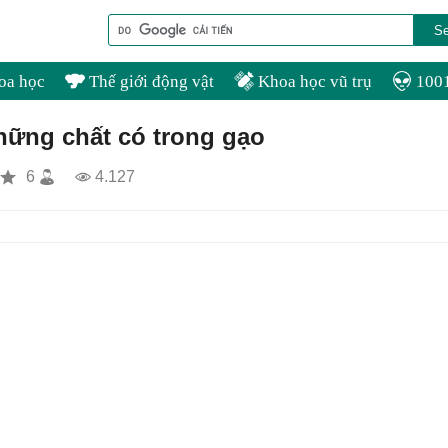
oa học
Thế giới động vật
Khoa học vũ trụ
1001
hững chất có trong gạo
6
4.127