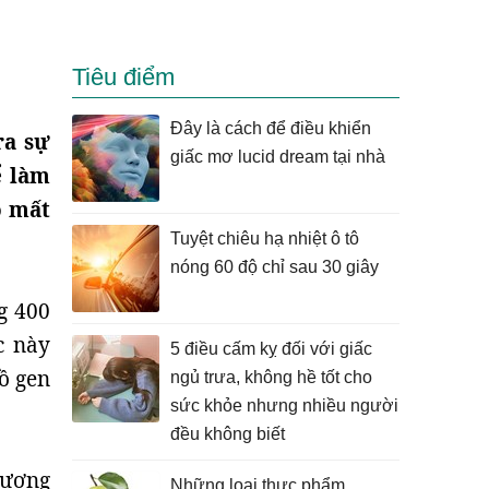
Tiêu điểm
Đây là cách để điều khiển
ra sự
giấc mơ lucid dream tại nhà
ể làm
o mất
Tuyệt chiêu hạ nhiệt ô tô
nóng 60 độ chỉ sau 30 giây
g 400
c này
5 điều cấm kỵ đối với giấc
ồ gen
ngủ trưa, không hề tốt cho
sức khỏe nhưng nhiều người
đều không biết
lượng
Những loại thực phẩm