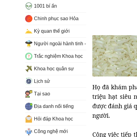
1001 bí ẩn
Chinh phục sao Hỏa
Kỳ quan thế giới
Người ngoài hành tinh - UFO
Trắc nghiệm Khoa học
Khoa học quân sự
Lịch sử
Họ đã khám phá
Tại sao
triệu hạt siêu
được đánh giá q
Địa danh nổi tiếng
người.
Hỏi đáp Khoa học
Công nghệ mới
Công việc tiếp 