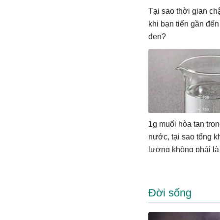
Tại sao thời gian ch
khi bạn tiến gần đến
đen?
1g muối hòa tan tro
nước, tại sao tổng k
lượng không phải là
Đời sống