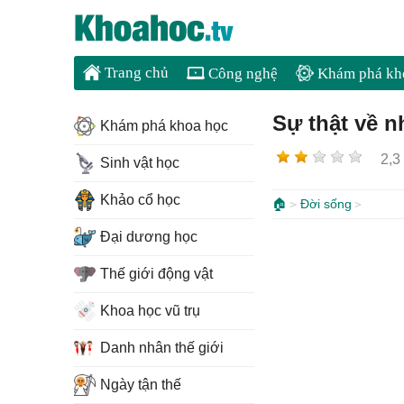
Trang chủ
Công nghệ
Khám phá kh
Sự thật về n
Khám phá khoa học
2,3
Sinh vật học
Khảo cổ học
🏠
Đời sống
Đại dương học
Thế giới động vật
Khoa học vũ trụ
Danh nhân thế giới
Ngày tận thế