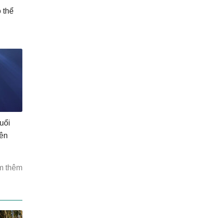
 thể
tuổi
iên
m thêm