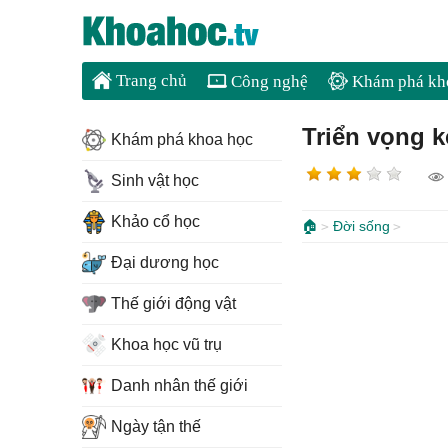
Trang chủ
Công nghệ
Khám phá kh
Triển vọng k
Khám phá khoa học
Sinh vật học
Khảo cổ học
🏠
Đời sống
Đại dương học
Thế giới động vật
Khoa học vũ trụ
Danh nhân thế giới
Ngày tận thế