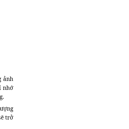
g ảnh
í nhớ
g.
lượng
ẽ trở