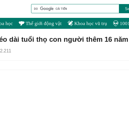
oa học
Thế giới động vật
Khoa học vũ trụ
1001
éo dài tuổi thọ con người thêm 16 năm
2.211