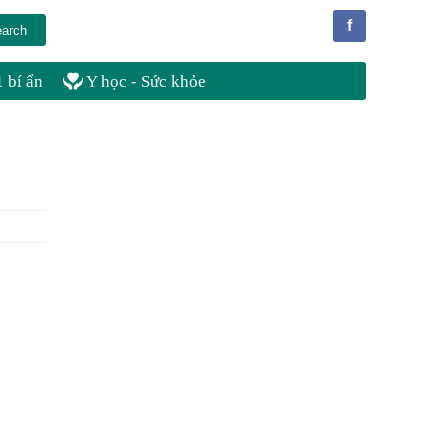
f
 bí ẩn
Y học - Sức khỏe