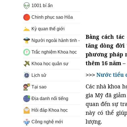
1001 bí ẩn
Chinh phục sao Hỏa
Kỳ quan thế giới
Bằng cách tác
Người ngoài hành tinh - UFO
tăng dòng đời
Trắc nghiệm Khoa học
phương pháp n
thêm 16 năm – t
Khoa học quân sự
Nước tiểu c
>>>
Lịch sử
Các nhà khoa họ
Tại sao
gia Mỹ đã giảm
Địa danh nổi tiếng
quan đến sự tra
Hỏi đáp Khoa học
này có thể giú
lượng.
Công nghệ mới