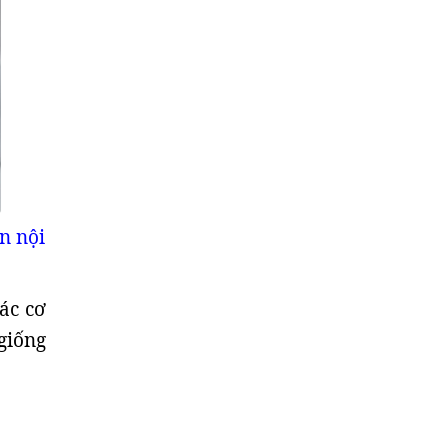
n nội
ác cơ
giống