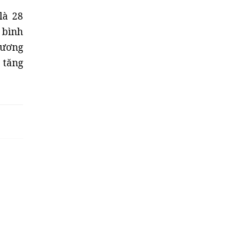
là 28
t bình
hương
 tăng