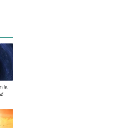
m lại
hố