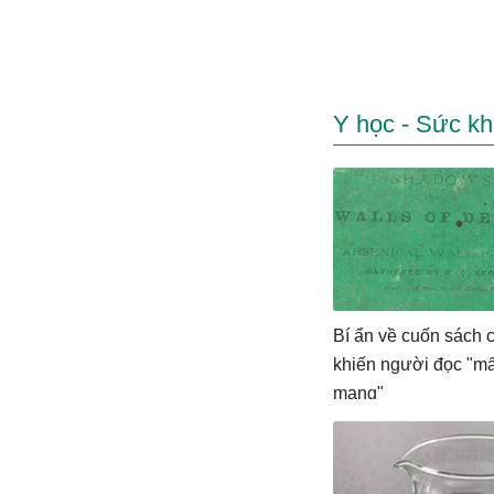
Y học - Sức k
Bí ẩn về cuốn sách c
khiến người đọc "mấ
mạng"