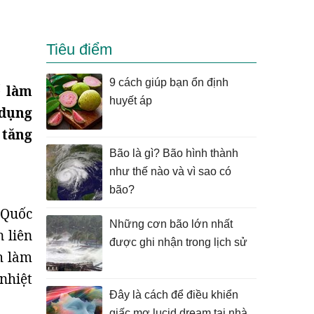
Tiêu điểm
9 cách giúp bạn ổn định
ể làm
huyết áp
 dụng
 tăng
Bão là gì? Bão hình thành
như thế nào và vì sao có
bão?
 Quốc
Những cơn bão lớn nhất
 liên
được ghi nhận trong lịch sử
h làm
nhiệt
Đây là cách để điều khiển
giấc mơ lucid dream tại nhà