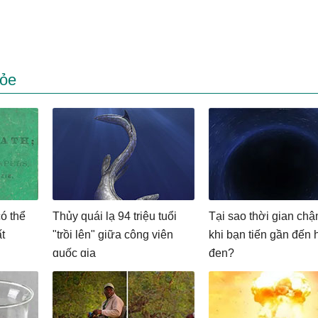
hỏe
ó thể
Thủy quái lạ 94 triệu tuổi
Tại sao thời gian chậ
t
"trồi lên" giữa công viên
khi bạn tiến gần đến 
quốc gia
đen?