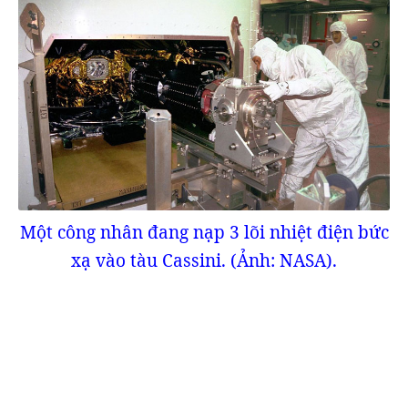
Một công nhân đang nạp 3 lõi nhiệt điện bức
xạ vào tàu Cassini. (Ảnh: NASA).