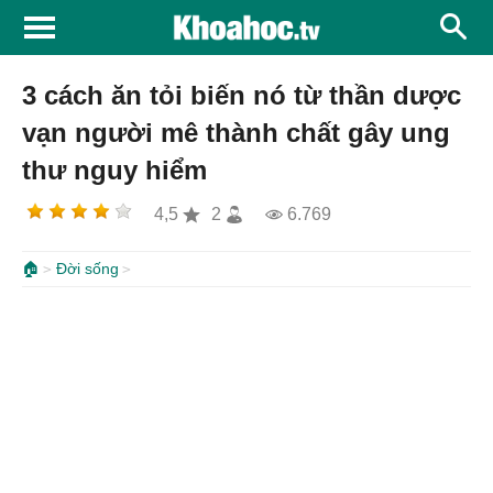
3 cách ăn tỏi biến nó từ thần dược
vạn người mê thành chất gây ung
thư nguy hiểm
4,5
2
6.769
🏠
Đời sống