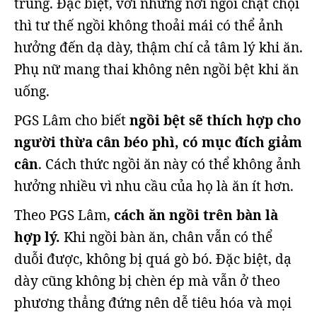
trùng. Đặc biệt, với những nơi ngồi chật chội
thì tư thế ngồi không thoải mái có thể ảnh
hưởng đến dạ dày, thậm chí cả tâm lý khi ăn.
Phụ nữ mang thai không nên ngồi bệt khi ăn
uống.
PGS Lâm cho biết
ngồi bệt sẽ thích hợp cho
người thừa cân béo phì, có mục đích giảm
cân
. Cách thức ngồi ăn này có thể không ảnh
hưởng nhiều vì nhu cầu của họ là ăn ít hơn.
Theo PGS Lâm,
cách ăn ngồi trên bàn là
hợp lý.
Khi ngồi bàn ăn, chân vẫn có thể
duỗi được, không bị quá gò bó. Đặc biệt, dạ
dày cũng không bị chèn ép mà vẫn ở theo
phương thẳng đứng nên dễ tiêu hóa và mọi