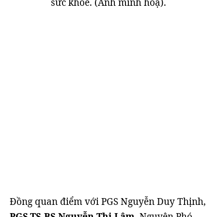
sức khoẻ. (Ảnh minh hoạ).
Đồng quan điểm với PGS Nguyễn Duy Thịnh,
PGS.TS.BS Nguyễn Thị Lâm
, Nguyên Phó