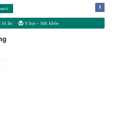
f
 bí ẩn
Y học - Sức khỏe
ng