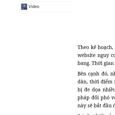
Video
Theo kế hoạch, 
website nguy c
bang. Thời gian
Bên cạnh đó, n
dân, thời điểm
bị đe dọa nhiề
pháp đối phó v
này sẽ bắt đầu 