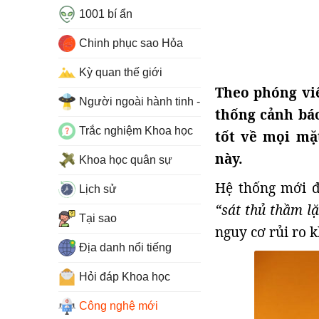
1001 bí ẩn
Chinh phục sao Hỏa
Kỳ quan thế giới
Theo phóng viê
Người ngoài hành tinh - UFO
thống cảnh bá
Trắc nghiệm Khoa học
tốt về mọi mặ
này.
Khoa học quân sự
Hệ thống mới đ
Lịch sử
“sát thủ thầm l
Tại sao
nguy cơ rủi ro k
Địa danh nổi tiếng
Hỏi đáp Khoa học
Công nghệ mới