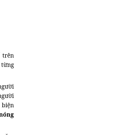
 trên
 từng
người
người
 biện
 nóng