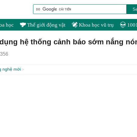
oa học
Thế giới động vật
Khoa học vũ trụ
1001
p dụng hệ thống cảnh báo sớm nắng nó
356
g nghệ mới