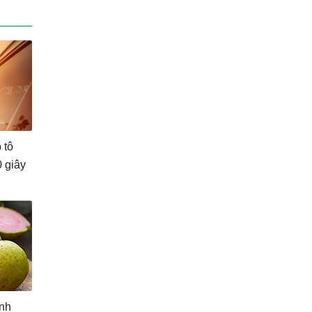
 tô
0 giây
ịnh