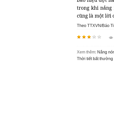
báo hiệu đợt n
trong khi nắng
cũng là một lời 
Theo TTXVN/Báo Ti
Xem thêm:
nắng nón
thời tiết bất thường