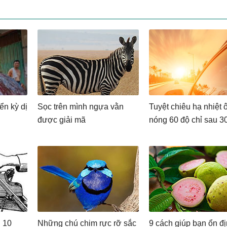
ển kỳ dị
Sọc trên mình ngựa vằn
Tuyệt chiêu hạ nhiệt ô
được giải mã
nóng 60 độ chỉ sau 3
g 10
Những chú chim rực rỡ sắc
9 cách giúp bạn ổn đ