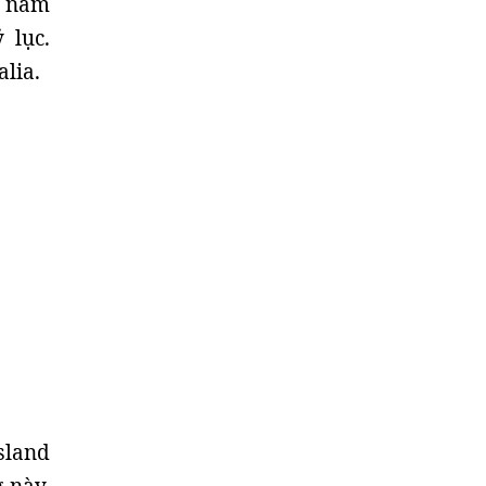
u năm
 lục.
lia.
sland