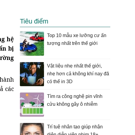
Tiêu điểm
Top 10 mẫu xe lưỡng cư ấn
ng hệ
tượng nhất trên thế giới
ẩn bị
hường
Vật liệu nhẹ nhất thế giới,
nhẹ hơn cả không khí nay đã
thành
có thể in 3D
ả các
Tìm ra công nghệ pin vĩnh
cửu không gây ô nhiễm
Trí tuệ nhân tạo giúp nhận
diện diễn viên phim 18+