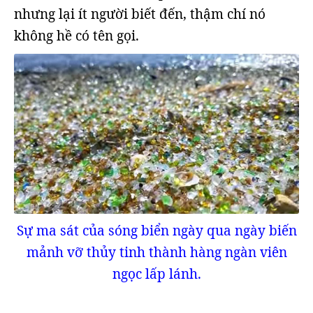
nhưng lại ít người biết đến, thậm chí nó
không hề có tên gọi.
Sự ma sát của sóng biển ngày qua ngày biến
mảnh vỡ thủy tinh thành hàng ngàn viên
ngọc lấp lánh.