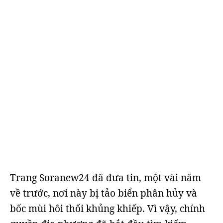
Trang Soranew24 đã đưa tin, một vài năm
về trước, nơi này bị tảo biển phân hủy và
bốc mùi hôi thối khủng khiếp. Vì vậy, chính